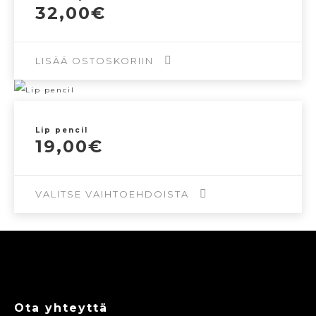
32,00
€
LISÄÄ OSTOSKORIIN
Lip pencil
19,00
€
VALITSE VAIHTOEHDOISTA
Tällä
tuotteella
on
useampi
Ota yhteyttä
muunnelma.