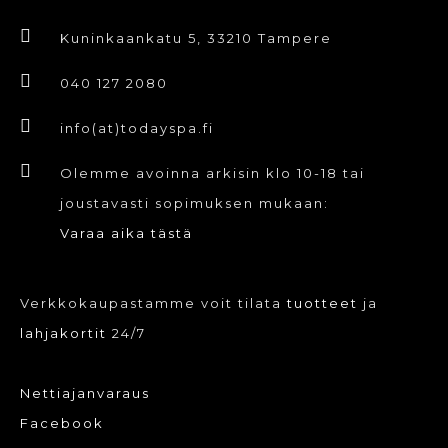
Voit
Kuninkaankatu 5, 33210 Tampere
tehdä
valinnat
040 127 2080
tuotteen
info(at)todayspa.fi
sivulla.
Olemme avoinna arkisin klo 10-18 tai
joustavasti sopimuksen mukaan:
Varaa aika tästä
Verkkokaupastamme voit tilata
tuotteet
ja
lahjakortit
24/7
Nettiajanvaraus
Facebook