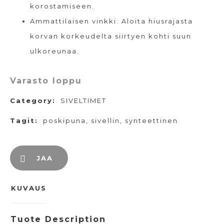
korostamiseen.
Ammattilaisen vinkki: Aloita hiusrajasta
korvan korkeudelta siirtyen kohti suun
ulkoreunaa.
Varasto loppu
Category:
SIVELTIMET
Tagit:
poskipuna
,
sivellin
,
synteettinen
JAA
KUVAUS
Tuote Description