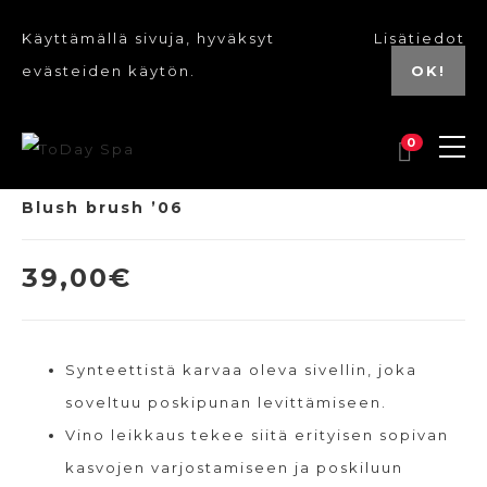
Käyttämällä sivuja, hyväksyt
Lisätiedot
evästeiden käytön.
OK!
0
Blush brush ’06
39,00
€
Synteettistä karvaa oleva sivellin, joka
soveltuu poskipunan levittämiseen.
Vino leikkaus tekee siitä erityisen sopivan
kasvojen varjostamiseen ja poskiluun