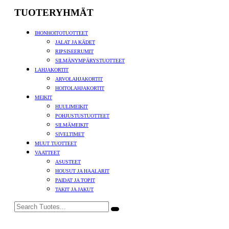
TUOTERYHMÄT
IHONHOITOTUOTTEET
JALAT JA KÄDET
RIPSISEERUMIT
SILMÄNYMPÄRYSTUOTTEET
LAHJAKORTIT
ARVOLAHJAKORTIT
HOITOLAHJAKORTIT
MEIKIT
HUULIMEIKIT
POHJUSTUSTUOTTEET
SILMÄMEIKIT
SIVELTIMET
MUUT TUOTTEET
VAATTEET
ASUSTEET
HOUSUT JA HAALARIT
PAIDAT JA TOPIT
TAKIT JA JAKUT