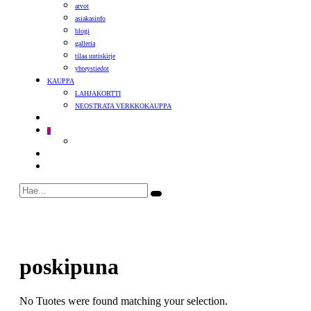
arvot
asiakasinfo
blogi
galleria
tilaa uutiskirje
yhteystiedot
KAUPPA
LAHJAKORTTI
NEOSTRATA VERKKOKAUPPA
0
poskipuna
No Tuotes were found matching your selection.