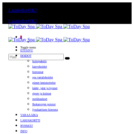
Käyttämällä sivuja, hyväksyt evästeiden käytön.
Lisätiedot
OK!
Käyttämällä sivuja, hyväksyt evästeiden käytön.
Lisätiedot
OK!
0
Toggle menu
ETUSIVU
HOIDOT
hoitopaketit
kasvohoidot
hieronnat
spa vartalohoidot
pienet hemmottelut
kädet, jalat ja kynnet
ripset ja kulmat
meikkaukset
Ihokarvojen poistot
lymfaattinen hieronta
VARAA AIKA
LAHJAKORTTI
RYHMÄT
INFO