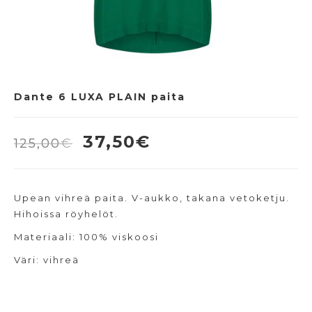
Dante 6 LUXA PLAIN paita
Alkuperäinen
Nykyinen
37,50
€
125,00
€
hinta
hinta
oli:
on:
Upean vihreä paita. V-aukko, takana vetoketju.
125,00€.
37,50€.
Hihoissa röyhelöt.
Materiaali: 100% viskoosi
Väri: vihreä