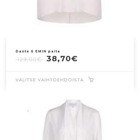
Dante 6 EMIN paita
Alkuperäinen
Nykyinen
38,70
€
€
129,00
hinta
hinta
oli:
on:
129,00€.
38,70€.
VALITSE VAIHTOEHDOISTA
Tällä
tuotteella
on
useampi
muunnelma.
Voit