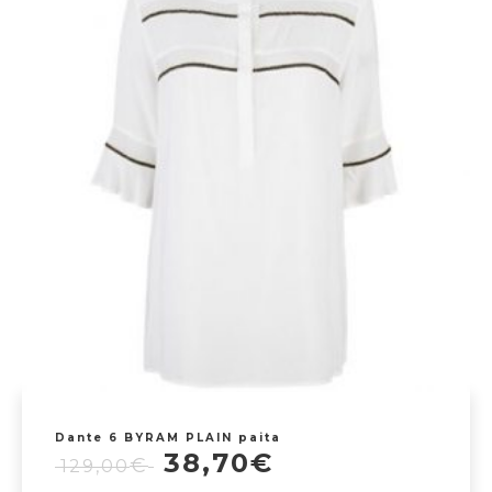
Dante 6 BYRAM PLAIN paita
Alkuperäinen
Nykyinen
38,70
€
€
129,00
hinta
hinta