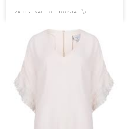
oli:
on:
129,00€.
38,70€.
VALITSE VAIHTOEHDOISTA
Tällä
tuotteella
on
useampi
muunnelma.
Voit
tehdä
valinnat
tuotteen
sivulla.