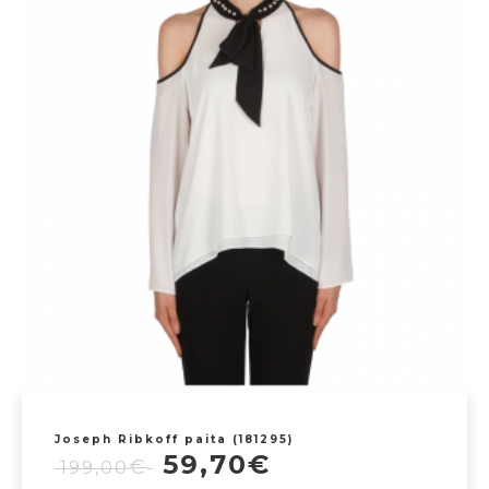
on
useampi
muunnelma.
Voit
tehdä
valinnat
tuotteen
sivulla.
Joseph Ribkoff paita (181295)
Alkuperäinen
Nykyinen
59,70
€
€
199,00