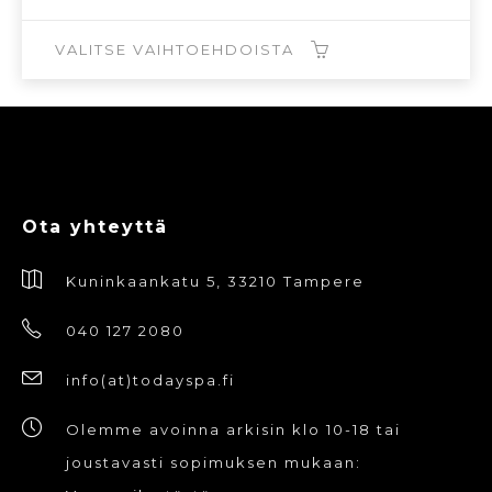
hinta
hinta
oli:
on:
199,00€.
59,70€.
VALITSE VAIHTOEHDOISTA
Tällä
tuotteella
on
useampi
Ota yhteyttä
muunnelma.
Voit
Kuninkaankatu 5, 33210 Tampere
tehdä
valinnat
040 127 2080
tuotteen
info(at)todayspa.fi
sivulla.
Olemme avoinna arkisin klo 10-18 tai
joustavasti sopimuksen mukaan: