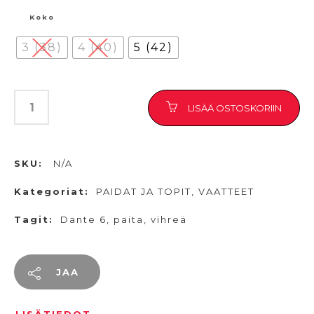
Koko
3 (38)
4 (40)
5 (42)
LISÄÄ OSTOSKORIIN
SKU:
N/A
Kategoriat:
PAIDAT JA TOPIT
,
VAATTEET
Tagit:
Dante 6
,
paita
,
vihreä
JAA