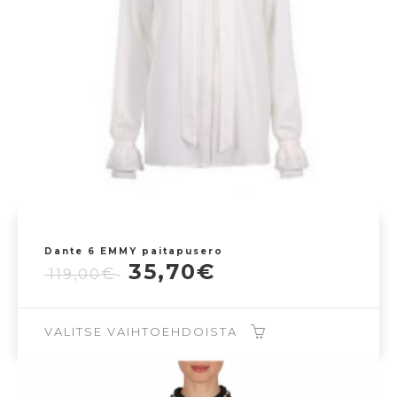
tehdä
valinnat
tuotteen
sivulla.
Dante 6 EMMY paitapusero
Alkuperäinen
Nykyinen
35,70
€
€
119,00
hinta
hinta
oli:
on:
119,00€.
35,70€.
VALITSE VAIHTOEHDOISTA
Tällä
tuotteella