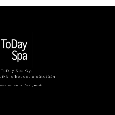
 ToDay Spa Oy.
aikki oikeudet pidätetään.
ww-tuotanto:
Designsoft