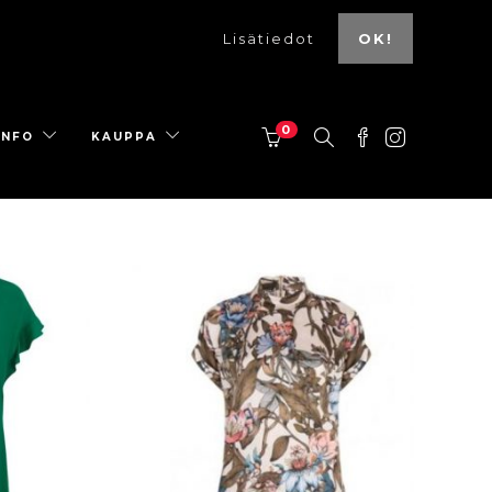
Lisätiedot
OK!
0
INFO
KAUPPA