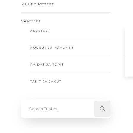
val
MUUT TUOTTEET
tuo
sivu
VAATTEET
ASUSTEET
HOUSUT JA HAALARIT
PAIDAT JA TOPIT
Täl
TAKIT JA JAKUT
tuo
on
us
mu
Voi