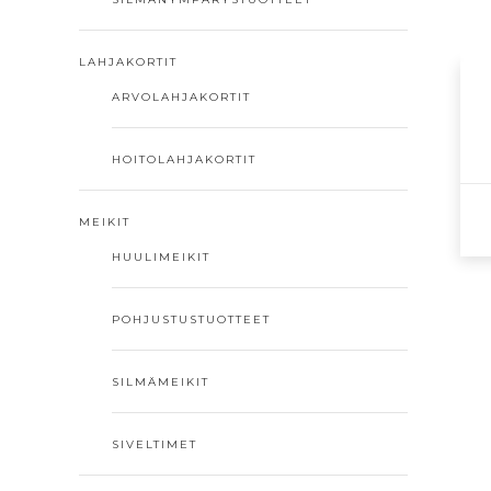
LAHJAKORTIT
ARVOLAHJAKORTIT
HOITOLAHJAKORTIT
MEIKIT
HUULIMEIKIT
Täl
tuo
POHJUSTUSTUOTTEET
on
us
SILMÄMEIKIT
mu
Voi
SIVELTIMET
te