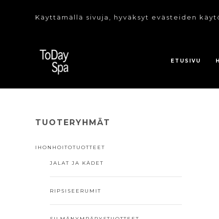
Käyttämällä sivuja, hyväksyt evästeiden käyt
ETUSIVU
TUOTERYHMÄT
IHONHOITOTUOTTEET
JALAT JA KÄDET
RIPSISEERUMIT
SILMÄNYMPÄRYSTUOTTEET