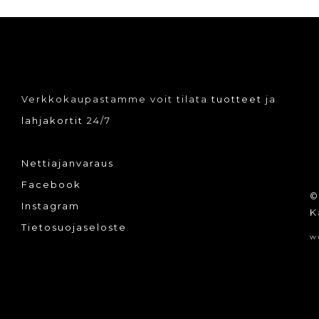
hdä
tehdä
innat
valinnat
tteen
tuotteen
lla.
sivulla.
Verkkokaupastamme voit tilata
tuotteet
ja
lahjakortit
24/7
Nettiajanvaraus
Facebook
©
Instagram
K
Tietosuojaseloste
w