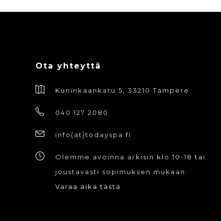
te
val
tuo
sivu
Ota yhteyttä
Kuninkaankatu 5, 33210 Tampere
040 127 2080
info(at)todayspa.fi
Olemme avoinna arkisin klo 10-18 tai
joustavasti sopimuksen mukaan:
Varaa aika tästä