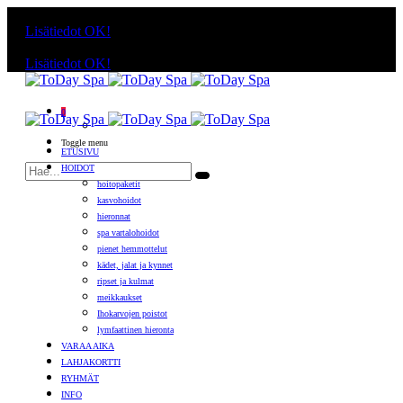
Käyttämällä sivuja, hyväksyt evästeiden käytön.
Lisätiedot
OK!
Käyttämällä sivuja, hyväksyt evästeiden käytön.
Lisätiedot
OK!
0
Toggle menu
ETUSIVU
HOIDOT
hoitopaketit
kasvohoidot
hieronnat
spa vartalohoidot
pienet hemmottelut
kädet, jalat ja kynnet
ripset ja kulmat
meikkaukset
Ihokarvojen poistot
lymfaattinen hieronta
VARAA AIKA
LAHJAKORTTI
RYHMÄT
INFO