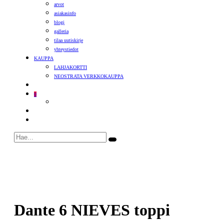
arvot
asiakasinfo
blogi
galleria
tilaa uutiskirje
yhteystiedot
KAUPPA
LAHJAKORTTI
NEOSTRATA VERKKOKAUPPA
0
Dante 6 NIEVES toppi