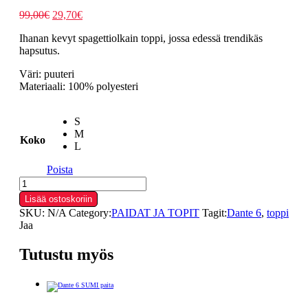
Alkuperäinen
Nykyinen
99,00
€
29,70
€
hinta
hinta
Ihanan kevyt spagettiolkain toppi, jossa edessä trendikäs
oli:
on:
hapsutus.
99,00€.
29,70€.
Väri: puuteri
Materiaali: 100% polyesteri
S
M
Koko
L
Poista
Dante
6
Lisää ostoskoriin
NIEVES
SKU:
N/A
Category:
PAIDAT JA TOPIT
Tagit:
Dante 6
,
toppi
toppi
Jaa
määrä
Tutustu myös