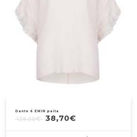
tehdä
valinnat
tuotteen
sivulla.
Dante 6 EMIN paita
Alkuperäinen
Nykyinen
38,70
€
€
129,00
hinta
hinta
oli:
on: