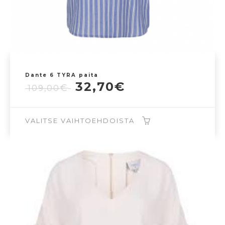
Dante 6 TYRA paita
Alkuperäinen
Nykyinen
32,70
€
€
109,00
hinta
hinta
oli:
on:
109,00€.
32,70€.
VALITSE VAIHTOEHDOISTA
Tällä
tuotteella
on
useampi
muunnelma.
Voit