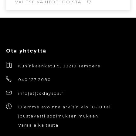
129,00€.
38,70€.
VALITSE VAIHTOEHDOISTA
Tällä
tuotteella
on
useampi
Ota yhteyttä
muunnelma.
Voit
Kuninkaankatu 5, 33210 Tampere
tehdä
valinnat
040 127 2080
tuotteen
info(at)todayspa.fi
sivulla.
Olemme avoinna arkisin klo 10-18 tai
joustavasti sopimuksen mukaan:
Varaa aika tästä