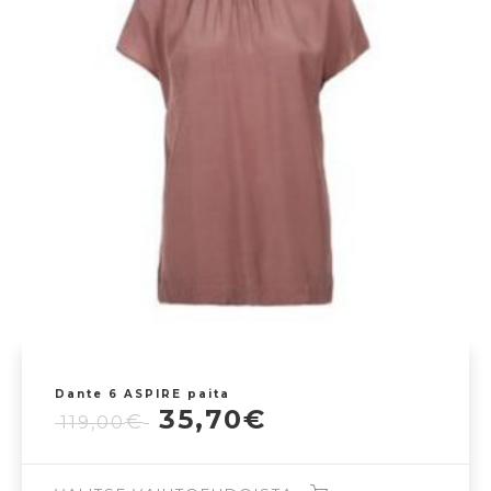
Dante 6 ASPIRE paita
Alkuperäinen
Nykyinen
35,70
€
€
119,00
hinta
hinta
oli:
on: