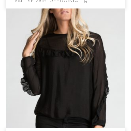
119,00€.
35,70€.
VALITSE VAIHTOEHDOISTA
Tällä
tuotteella
on
useampi
muunnelma.
Voit
tehdä
valinnat
tuotteen
sivulla.