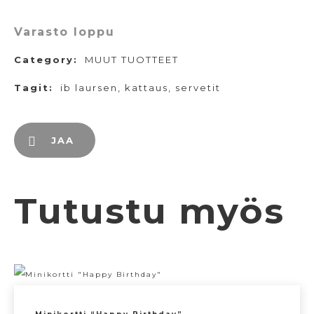
Varasto loppu
Category:
MUUT TUOTTEET
Tagit:
ib laursen
,
kattaus
,
servetit
JAA
Tutustu myös