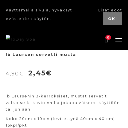
Käyttämällä sivuja, hyväksyt
Lisätiedot
evästeiden käytön.
OK!
0
Ib Laursen servetti musta
Alkuperäinen
Nykyinen
2,45
€
4,90
€
hinta
hinta
oli:
on:
Ib Laursenin 3-kerroksiset, mustat servetit
4,90€.
2,45€.
valkoisella kuvioinnilla jokapaiväiseen käyttöön
tai juhlaan.
Koko 20cm x 10cm (levitettynä 40cm x 40 cm)
16kpl/pkt