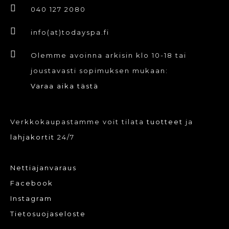
040 127 2080
info(at)todayspa.fi
Olemme avoinna arkisin klo 10-18 tai
joustavasti sopimuksen mukaan:
Varaa aika tästä
Verkkokaupastamme voit tilata
tuotteet
ja
lahjakortit
24/7
Nettiajanvaraus
Facebook
Instagram
Tietosuojaseloste