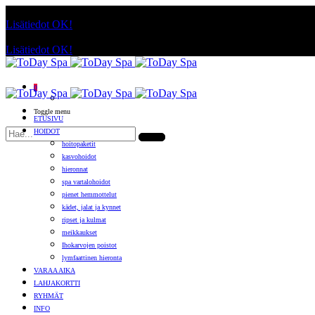
Käyttämällä sivuja, hyväksyt evästeiden käytön.
Lisätiedot
OK!
Käyttämällä sivuja, hyväksyt evästeiden käytön.
Lisätiedot
OK!
0
Toggle menu
ETUSIVU
HOIDOT
hoitopaketit
kasvohoidot
hieronnat
spa vartalohoidot
pienet hemmottelut
kädet, jalat ja kynnet
ripset ja kulmat
meikkaukset
Ihokarvojen poistot
lymfaattinen hieronta
VARAA AIKA
LAHJAKORTTI
RYHMÄT
INFO