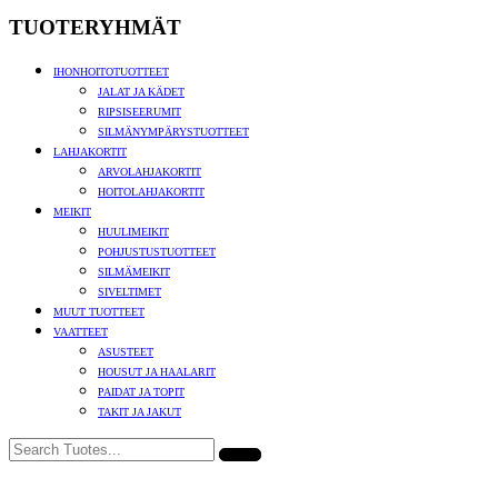
TUOTERYHMÄT
IHONHOITOTUOTTEET
JALAT JA KÄDET
RIPSISEERUMIT
SILMÄNYMPÄRYSTUOTTEET
LAHJAKORTIT
ARVOLAHJAKORTIT
HOITOLAHJAKORTIT
MEIKIT
HUULIMEIKIT
POHJUSTUSTUOTTEET
SILMÄMEIKIT
SIVELTIMET
MUUT TUOTTEET
VAATTEET
ASUSTEET
HOUSUT JA HAALARIT
PAIDAT JA TOPIT
TAKIT JA JAKUT