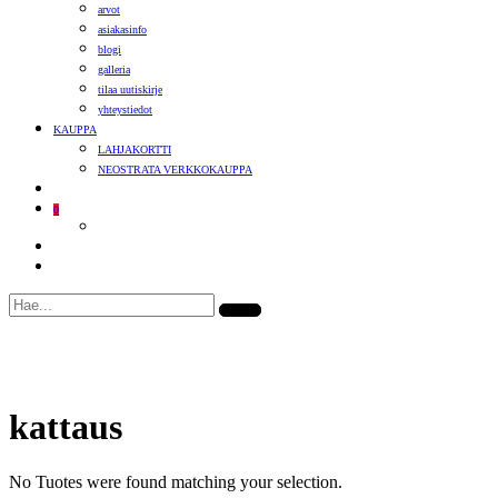
arvot
asiakasinfo
blogi
galleria
tilaa uutiskirje
yhteystiedot
KAUPPA
LAHJAKORTTI
NEOSTRATA VERKKOKAUPPA
0
kattaus
No Tuotes were found matching your selection.