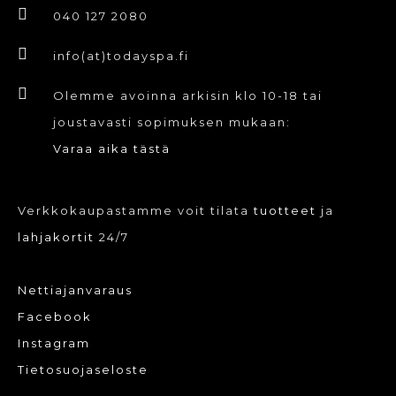
040 127 2080
info(at)todayspa.fi
Olemme avoinna arkisin klo 10-18 tai
joustavasti sopimuksen mukaan:
Varaa aika tästä
Verkkokaupastamme voit tilata
tuotteet
ja
lahjakortit
24/7
Nettiajanvaraus
Facebook
Instagram
Tietosuojaseloste