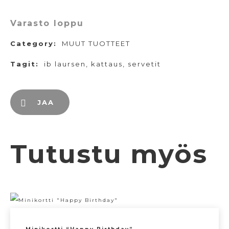
Varasto loppu
Category:
MUUT TUOTTEET
Tagit:
ib laursen
,
kattaus
,
servetit
JAA
Tutustu myös