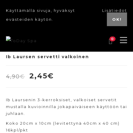
Käyttämällä sivuja, hyväksyt
Lisätiedot
evästeiden käytön.
OK!
0
Ib Laursen servetti valkoinen
Alkuperäinen
Nykyinen
2,45
€
4,90
€
hinta
hinta
oli:
on:
Ib Laursenin 3-kerroksiset, valkoiset servetit
4,90€.
2,45€.
mustalla kuvioinnilla jokapaiväiseen käyttöön tai
juhlaan.
Koko 20cm x 10cm (levitettynä 40cm x 40 cm)
16kpl/pkt