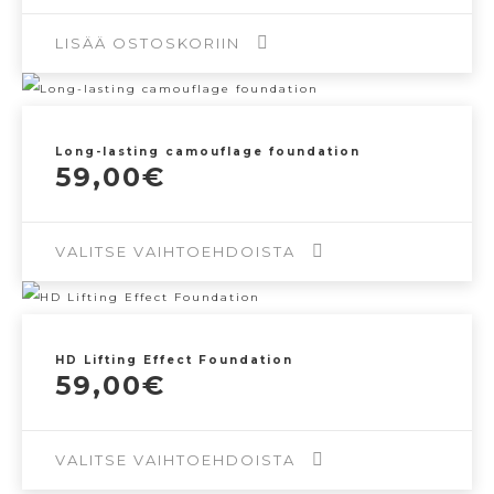
LISÄÄ OSTOSKORIIN
Long-lasting camouflage foundation
59,00
€
VALITSE VAIHTOEHDOISTA
Tällä
tuotteella
HD Lifting Effect Foundation
on
59,00
€
useampi
muunnelma.
VALITSE VAIHTOEHDOISTA
Voit