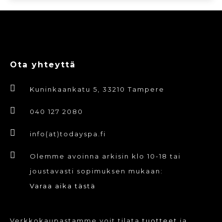
tehdä
Tällä
valinnat
tuotteella
tuotteen
on
sivulla.
useampi
Ota yhteyttä
muunnelma.
Voit
Kuninkaankatu 5, 33210 Tampere
tehdä
valinnat
040 127 2080
tuotteen
info(at)todayspa.fi
sivulla.
Olemme avoinna arkisin klo 10-18 tai
joustavasti sopimuksen mukaan:
Varaa aika tästä
Verkkokaupastamme voit tilata
tuotteet
ja