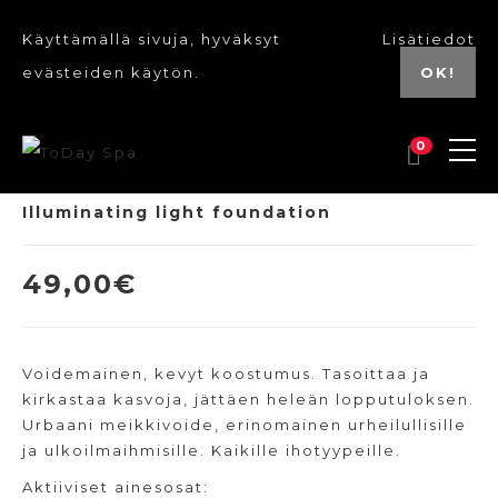
Käyttämällä sivuja, hyväksyt
Lisätiedot
evästeiden käytön.
OK!
0
Illuminating light foundation
49,00
€
Voidemainen, kevyt koostumus. Tasoittaa ja
kirkastaa kasvoja, jättäen heleän lopputuloksen.
Urbaani meikkivoide, erinomainen urheilullisille
ja ulkoilmaihmisille. Kaikille ihotyypeille.
Aktiiviset ainesosat: