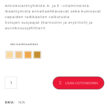
Antioksianttiyhdiste A- ja E –vitamiineistä:
ikääntymistä ennaltaehkäisevät sekä kumoavat
vapaiden radikaalien vaikutusta
Solujen suojaajat (karnosiini ja erytritoli) ja
aurinkosuojafiltterit.
Värivaihtoehdot
LISÄÄ OSTOSKORIIN
SKU:
N/A