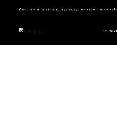
Käyttämällä sivuja, hyväksyt evästeiden käyt
ETUSIV