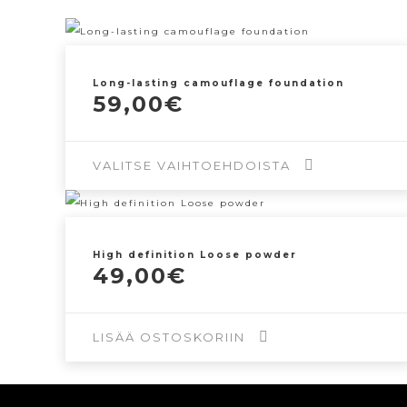
Long-lasting camouflage foundation
59,00
€
VALITSE VAIHTOEHDOISTA
Tällä
tuotteella
High definition Loose powder
on
49,00
€
useampi
muunnelma.
LISÄÄ OSTOSKORIIN
Voit
tehdä
valinnat