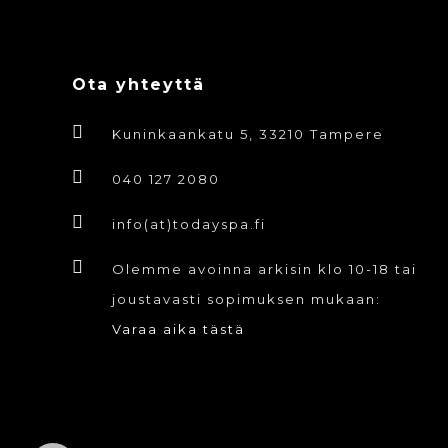
tuotteen
sivulla.
Ota yhteyttä
Kuninkaankatu 5, 33210 Tampere
040 127 2080
info(at)todayspa.fi
Olemme avoinna arkisin klo 10-18 tai
joustavasti sopimuksen mukaan:
Varaa aika tästä