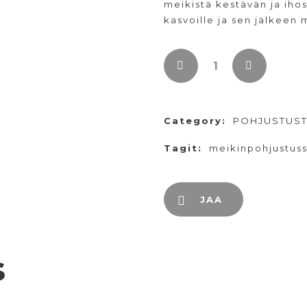
meikistä kestävän ja iho
kasvoille ja sen jälkeen 
Category:
POHJUSTUST
Tagit:
meikinpohjustus
JAA
s