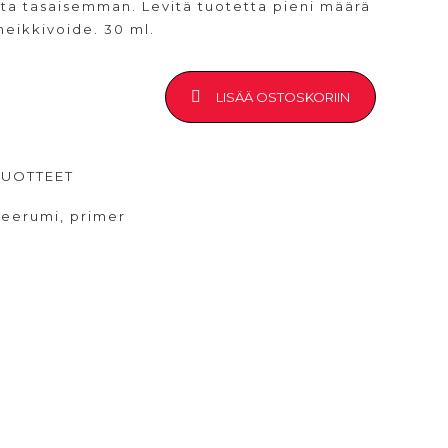
sta tasaisemman. Levitä tuotetta pieni määrä
meikkivoide. 30 ml.
LISÄÄ OSTOSKORIIN
UOTTEET
seerumi
,
primer