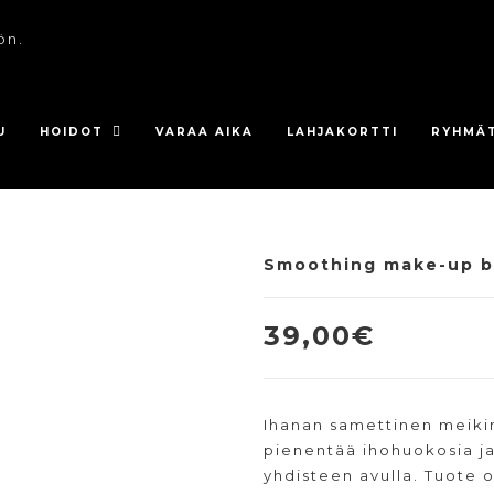
ön.
U
HOIDOT
VARAA AIKA
LAHJAKORTTI
RYHMÄ
Smoothing make-up b
39,00
€
Ihanan samettinen meikin
pienentää ihohuokosia ja
yhdisteen avulla. Tuote 