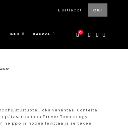
Lisätiedot
OK!
0
T
INFO
KAUPPA
ase
pohjustustuote, joka vähentää juonteita,
 epätasaista ihoa Primer Technology –
on helppo ja nopea levittää ja se tekee