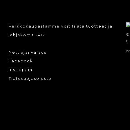
tuotteen
sivulla.
Verkkokaupastamme voit tilata
tuotteet
ja
©
lahjakortit
24/7
K
w
Nettiajanvaraus
Facebook
Instagram
Tietosuojaseloste