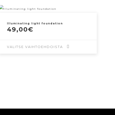
Illuminating light foundation
49,00
€
VALITSE VAIHTOEHDOISTA
Tällä
tuotteella
on
useampi
muunnelma.
Voit
tehdä
valinnat