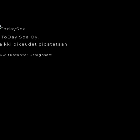
tuotteen
sivulla.
 ToDay Spa Oy.
aikki oikeudet pidätetään.
ww-tuotanto:
Designsoft