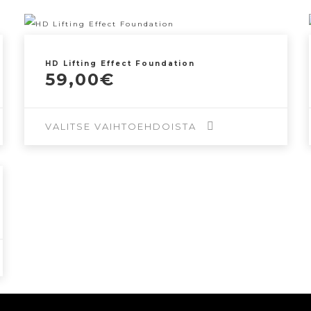
HD Lifting Effect Foundation
59,00
€
VALITSE VAIHTOEHDOISTA
Tällä
tuotteella
on
useampi
muunnelma.
Voit
tehdä
valinnat