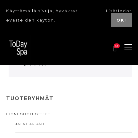
Käyttämällä sivuja, hyväksyt
Lisätiedot
evästeiden käytön.
OK!
0
No Tuotes were found matching your
selection.
TUOTERYHMÄT
IHONHOITOTUOTTEET
JALAT JA KÄDET