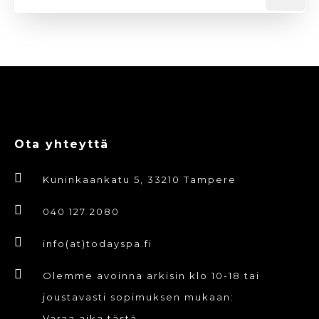
Ota yhteyttä
Kuninkaankatu 5, 33210 Tampere
040 127 2080
info(at)todayspa.fi
Olemme avoinna arkisin klo 10-18 tai
joustavasti sopimuksen mukaan:
Varaa aika tästä