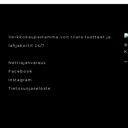
Verkkokaupastamme voit tilata
tuotteet
ja
©
lahjakortit
24/7
K
w
Nettiajanvaraus
Facebook
Instagram
Tietosuojaseloste