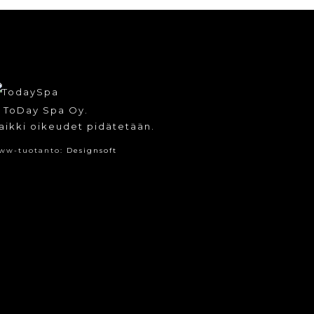
 ToDay Spa Oy.
aikki oikeudet pidätetään.
ww-tuotanto:
Designsoft