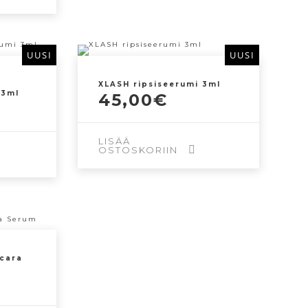
UUSI
UUSI
XLASH ripsiseerumi 3ml
 3ml
45,00
€
LISÄÄ
OSTOSKORIIN
cara