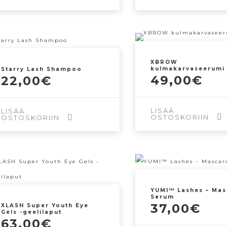
XBROW
kulmakarvaseerumi
Starry Lash Shampoo
49,00
€
22,00
€
LISÄÄ
LISÄÄ
OSTOSKORIIN
OSTOSKORIIN
YUMI™ Lashes – Mas
Serum
37,00
€
XLASH Super Youth Eye
Gels -geelilaput
63,00
€