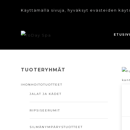
Käyttämällä sivuja, hyväksyt evästeiden käyt
ETUSIV
TUOTERYHMÄT
IHONHOITOTUOTTEET
JALAT JA KÄDET
RIPSISEERUMIT
SILMÄNYMPÄRYSTUOTTEET