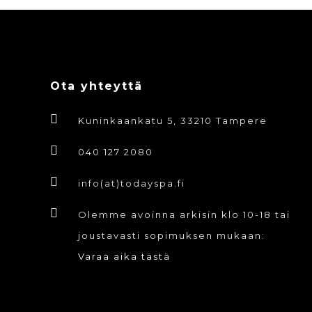
Ota yhteyttä
Kuninkaankatu 5, 33210 Tampere
040 127 2080
info(at)todayspa.fi
Olemme avoinna arkisin klo 10-18 tai
joustavasti sopimuksen mukaan:
Varaa aika tästä