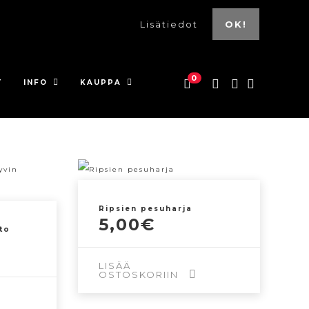
Lisätiedot
OK!
0
T
INFO
KAUPPA
Ripsien pesuharja
5,00
€
to
LISÄÄ
OSTOSKORIIN