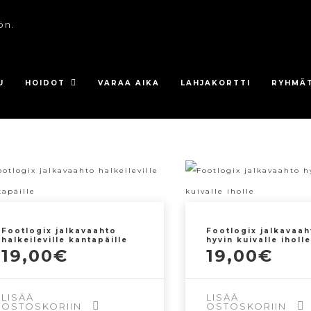
ön.
U
HOIDOT
VARAA AIKA
LAHJAKORTTI
RYHMÄ
Footlogix jalkavaahto
Footlogix jalkavaah
halkeileville kantapäille
hyvin kuivalle iholle
19,00
€
19,00
€
LISÄÄ
LISÄÄ
OSTOSKORIIN
OSTOSKORIIN