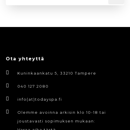
Ota yhteyttä
Kuninkaankatu 5, 33210 Tampere
040 127 2080
info(at)todayspa.fi
Olemme avoinna arkisin klo 10-18 tai
joustavasti sopimuksen mukaan:
Varaa aika tästä