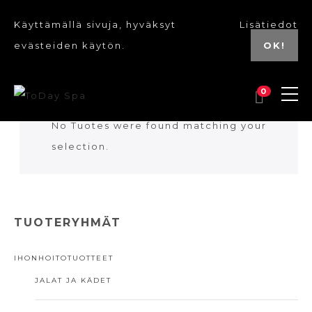
Käyttämällä sivuja, hyväksyt
Lisätiedot
evästeiden käytön.
OK!
0
No Tuotes were found matching your
selection.
TUOTERYHMÄT
IHONHOITOTUOTTEET
JALAT JA KÄDET