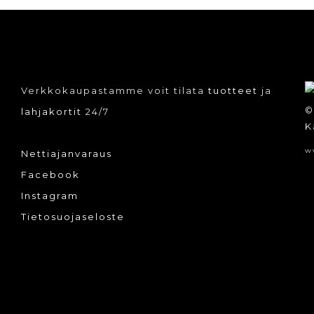
Verkkokaupastamme voit tilata
tuotteet
ja
©
lahjakortit
24/7
K
w
Nettiajanvaraus
Facebook
Instagram
Tietosuojaseloste