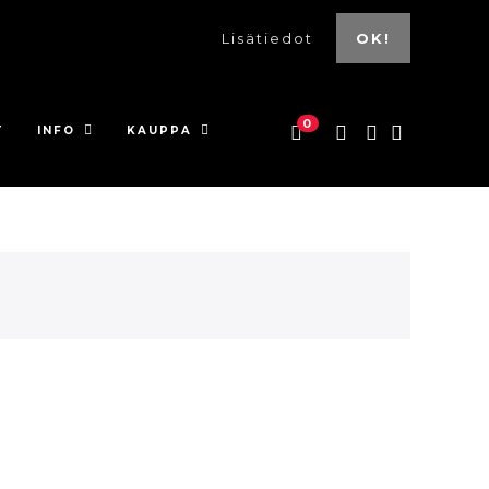
Lisätiedot
OK!
0
T
INFO
KAUPPA