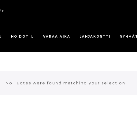
ön.
U
HOIDOT
VARAA AIKA
LAHJAKORTTI
RYHMÄ
No Tuotes were found matching your selection.