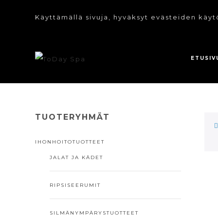
Käyttämällä sivuja, hyväksyt evästeiden käyt
ETUSIV
TUOTERYHMÄT
IHONHOITOTUOTTEET
JALAT JA KÄDET
RIPSISEERUMIT
SILMÄNYMPÄRYSTUOTTEET