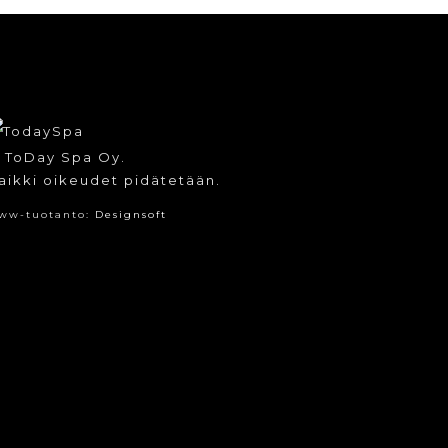
 ToDay Spa Oy.
aikki oikeudet pidätetään.
ww-tuotanto:
Designsoft