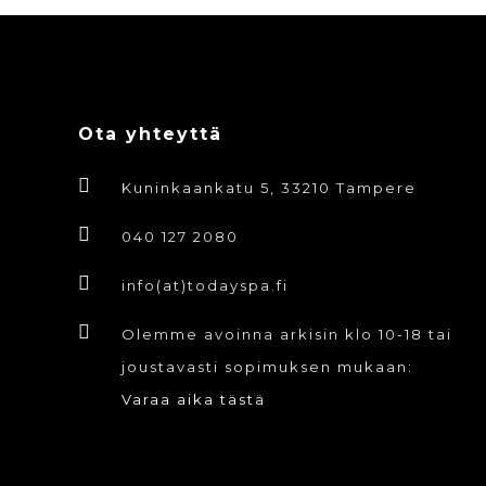
Ota yhteyttä
Kuninkaankatu 5, 33210 Tampere
040 127 2080
info(at)todayspa.fi
Olemme avoinna arkisin klo 10-18 tai
joustavasti sopimuksen mukaan:
Varaa aika tästä