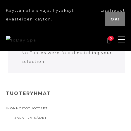
Käyttämällä sivuja, hyväksyt
Lisätiedot
evästeiden käytön.
OK!
0
No Tuotes were found matching your
selection.
TUOTERYHMÄT
IHONHOITOTUOTTEET
JALAT JA KÄDET