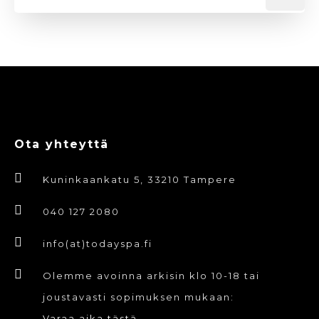
Ota yhteyttä
Kuninkaankatu 5, 33210 Tampere
040 127 2080
info(at)todayspa.fi
Olemme avoinna arkisin klo 10-18 tai
joustavasti sopimuksen mukaan:
Varaa aika tästä