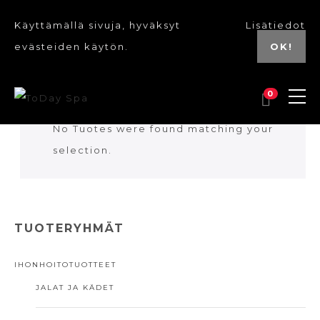
Käyttämällä sivuja, hyväksyt
Lisätiedot
evästeiden käytön.
OK!
0
No Tuotes were found matching your
selection.
TUOTERYHMÄT
IHONHOITOTUOTTEET
JALAT JA KÄDET