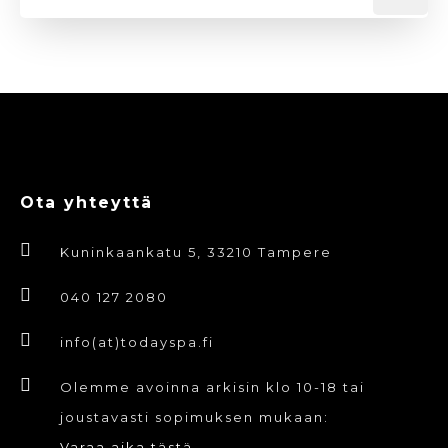
Ota yhteyttä
Kuninkaankatu 5, 33210 Tampere
040 127 2080
info(at)todayspa.fi
Olemme avoinna arkisin klo 10-18 tai
joustavasti sopimuksen mukaan:
Varaa aika tästä