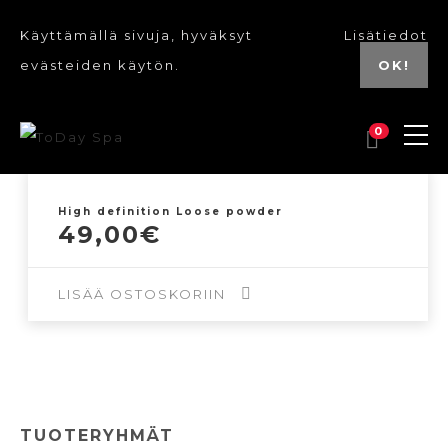
Käyttämällä sivuja, hyväksyt
Lisätiedot
evästeiden käytön.
OK!
0
High definition Loose powder
49,00
€
LISÄÄ OSTOSKORIIN
TUOTERYHMÄT