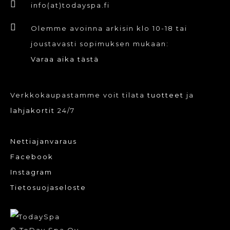
info(at)todayspa.fi
Olemme avoinna arkisin klo 10-18 tai
joustavasti sopimuksen mukaan:
Varaa aika tästä
Verkkokaupastamme voit tilata
tuotteet
ja
lahjakortit
24/7
Nettiajanvaraus
Facebook
Instagram
Tietosuojaseloste
© ToDay Spa Oy.