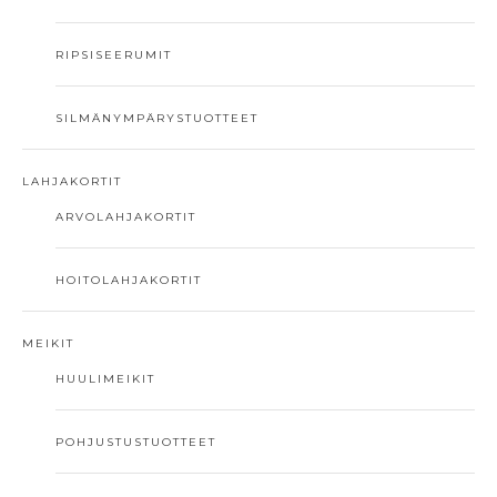
valinnat
tuotteen
RIPSISEERUMIT
sivulla.
SILMÄNYMPÄRYSTUOTTEET
LAHJAKORTIT
ARVOLAHJAKORTIT
HOITOLAHJAKORTIT
MEIKIT
HUULIMEIKIT
POHJUSTUSTUOTTEET