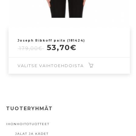
Joseph Ribkoff paita (181424)
Alkuperäinen
Nykyinen
53,70
€
179,00
€
hinta
hinta
oli:
on:
VALITSE VAIHTOEHDOISTA
179,00€.
53,70€.
Tällä
tuotteella
on
useampi
TUOTERYHMÄT
muunnelma.
Voit
IHONHOITOTUOTTEET
tehdä
JALAT JA KÄDET