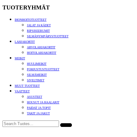
TUOTERYHMÄT
IHONHOITOTUOTTEET
JALAT JA KÄDET
RIPSISEERUMIT
SILMÄNYMPÄRYSTUOTTEET
LAHJAKORTIT
ARVOLAHJAKORTIT
HOITOLAHJAKORTIT
MEIKIT
HUULIMEIKIT
POHJUSTUSTUOTTEET
SILMÄMEIKIT
SIVELTIMET
MUUT TUOTTEET
VAATTEET
ASUSTEET
HOUSUT JA HAALARIT
PAIDAT JA TOPIT
TAKIT JA JAKUT