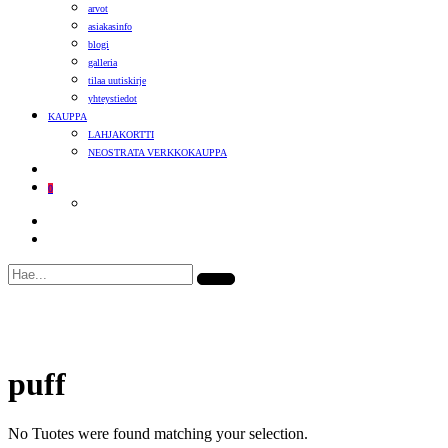
arvot
asiakasinfo
blogi
galleria
tilaa uutiskirje
yhteystiedot
KAUPPA
LAHJAKORTTI
NEOSTRATA VERKKOKAUPPA
0
puff
No Tuotes were found matching your selection.