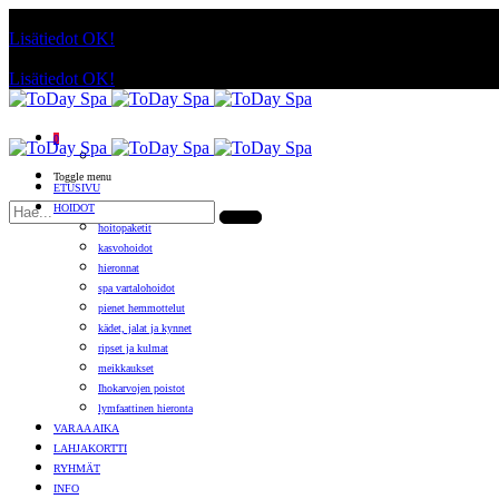
Käyttämällä sivuja, hyväksyt evästeiden käytön.
Lisätiedot
OK!
Käyttämällä sivuja, hyväksyt evästeiden käytön.
Lisätiedot
OK!
0
Toggle menu
ETUSIVU
HOIDOT
hoitopaketit
kasvohoidot
hieronnat
spa vartalohoidot
pienet hemmottelut
kädet, jalat ja kynnet
ripset ja kulmat
meikkaukset
Ihokarvojen poistot
lymfaattinen hieronta
VARAA AIKA
LAHJAKORTTI
RYHMÄT
INFO