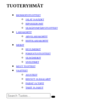
TUOTERYHMÄT
IHONHOITOTUOTTEET
JALAT JA KÄDET
RIPSISEERUMIT
SILMÄNYMPÄRYSTUOTTEET
LAHJAKORTIT
ARVOLAHJAKORTIT
HOITOLAHJAKORTIT
MEIKIT
HUULIMEIKIT
POHJUSTUSTUOTTEET
SILMÄMEIKIT
SIVELTIMET
MUUT TUOTTEET
VAATTEET
ASUSTEET
HOUSUT JA HAALARIT
PAIDAT JA TOPIT
TAKIT JA JAKUT