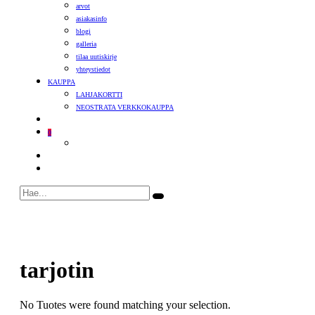
arvot
asiakasinfo
blogi
galleria
tilaa uutiskirje
yhteystiedot
KAUPPA
LAHJAKORTTI
NEOSTRATA VERKKOKAUPPA
0
tarjotin
No Tuotes were found matching your selection.