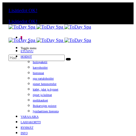
Käyttämällä sivuja, hyväksyt evästeiden käytön.
Lisätiedot
OK!
Käyttämällä sivuja, hyväksyt evästeiden käytön.
Lisätiedot
OK!
0
Toggle menu
ETUSIVU
HOIDOT
hoitopaketit
kasvohoidot
hieronnat
spa vartalohoidot
pienet hemmottelut
kädet, jalat ja kynnet
ripset ja kulmat
meikkaukset
Ihokarvojen poistot
lymfaattinen hieronta
VARAA AIKA
LAHJAKORTTI
RYHMÄT
INFO