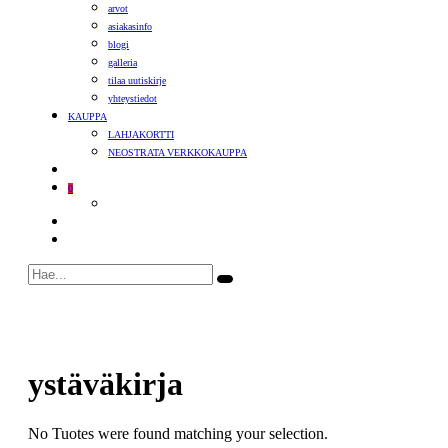
arvot
asiakasinfo
blogi
galleria
tilaa uutiskirje
yhteystiedot
KAUPPA
LAHJAKORTTI
NEOSTRATA VERKKOKAUPPA
0
ystäväkirja
No Tuotes were found matching your selection.