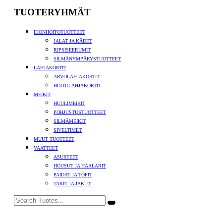
TUOTERYHMÄT
IHONHOITOTUOTTEET
JALAT JA KÄDET
RIPSISEERUMIT
SILMÄNYMPÄRYSTUOTTEET
LAHJAKORTIT
ARVOLAHJAKORTIT
HOITOLAHJAKORTIT
MEIKIT
HUULIMEIKIT
POHJUSTUSTUOTTEET
SILMÄMEIKIT
SIVELTIMET
MUUT TUOTTEET
VAATTEET
ASUSTEET
HOUSUT JA HAALARIT
PAIDAT JA TOPIT
TAKIT JA JAKUT