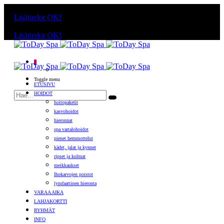
Käyttämällä sivuja, hyväksyt evästeiden käytön.
Lisätiedot
OK!
Käyttämällä sivuja, hyväksyt evästeiden käytön.
Lisätiedot
OK!
0
Toggle menu
ETUSIVU
HOIDOT
hoitopaketit
kasvohoidot
hieronnat
spa vartalohoidot
pienet hemmottelut
kädet, jalat ja kynnet
ripset ja kulmat
meikkaukset
Ihokarvojen poistot
lymfaattinen hieronta
VARAA AIKA
LAHJAKORTTI
RYHMÄT
INFO