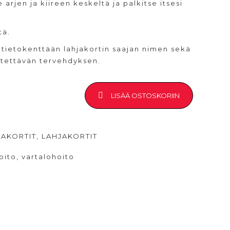
arjen ja kiireen keskeltä ja palkitse itsesi
tä.
sätietokenttään lahjakortin saajan nimen sekä
iitettävän tervehdyksen.
LISÄÄ OSTOSKORIIN
AKORTIT
,
LAHJAKORTIT
oito
,
vartalohoito