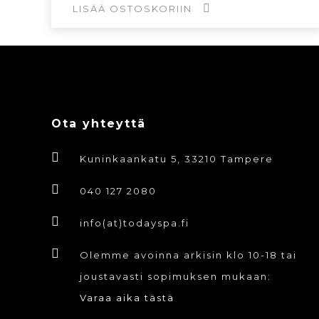
LISÄÄ OSTOSKORIIN
Ota yhteyttä
Kuninkaankatu 5, 33210 Tampere
040 127 2080
info(at)todayspa.fi
Olemme avoinna arkisin klo 10-18 tai
joustavasti sopimuksen mukaan:
Varaa aika tästä