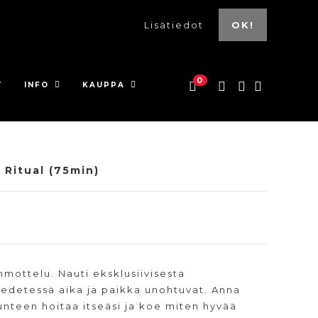
Lisätiedot
OK!
0
T
INFO
KAUPPA
 Ritual (75min)
mottelu. Nauti eksklusiivisesta
edetessä aika ja paikka unohtuvat. Anna
unteen hoitaa itseäsi ja koe miten hyvää