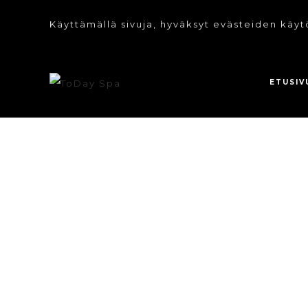
Käyttämällä sivuja, hyväksyt evästeiden käyt
ETUSIV