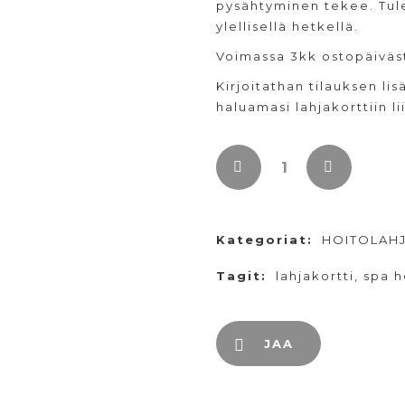
pysähtyminen tekee. Tule 
ylellisellä hetkellä.
Voimassa 3kk ostopäiväs
Kirjoitathan tilauksen li
haluamasi lahjakorttiin l
Kategoriat:
HOITOLAHJ
Tagit:
lahjakortti
,
spa h
JAA