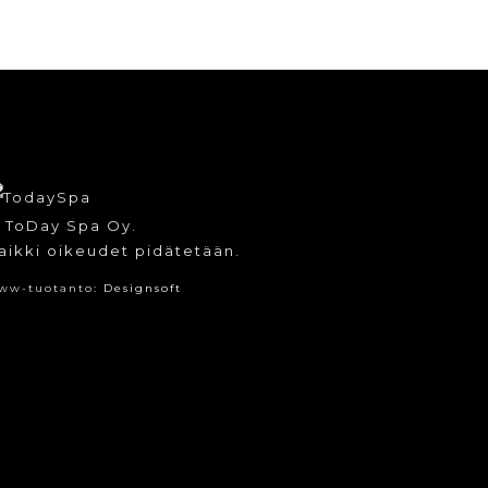
 ToDay Spa Oy.
aikki oikeudet pidätetään.
ww-tuotanto:
Designsoft