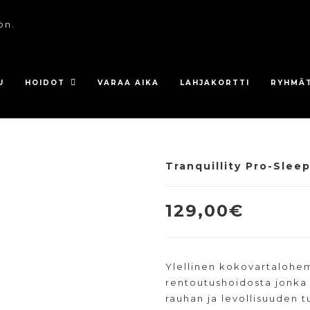
ön.
U
HOIDOT
VARAA AIKA
LAHJAKORTTI
RYHMÄ
Tranquillity Pro-Sleep
129,00
€
Ylellinen kokovartalohem
rentoutushoidosta jonka 
rauhan ja levollisuuden t