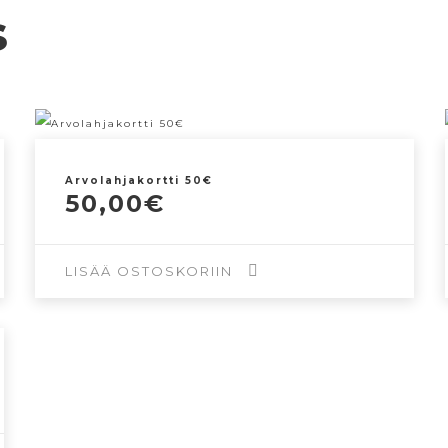
s
Arvolahjakortti 50€
50,00
€
LISÄÄ OSTOSKORIIN