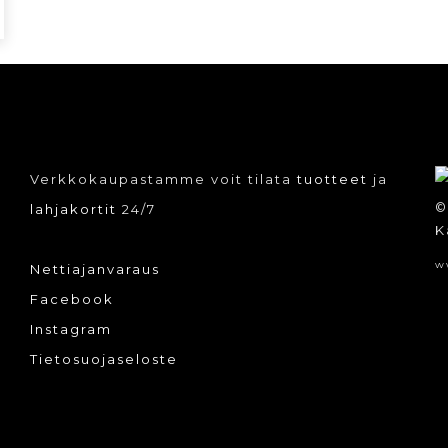
Verkkokaupastamme voit tilata
tuotteet
ja
©
lahjakortit
24/7
K
w
Nettiajanvaraus
Facebook
Instagram
Tietosuojaseloste