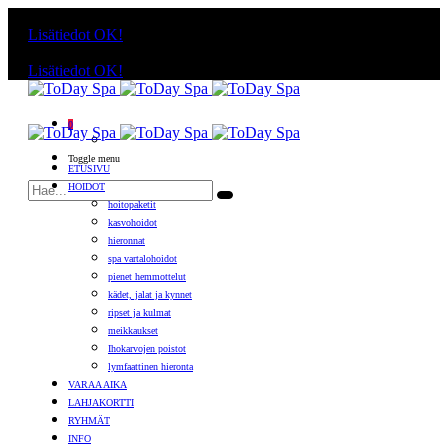
Käyttämällä sivuja, hyväksyt evästeiden käytön.
Lisätiedot
OK!
Käyttämällä sivuja, hyväksyt evästeiden käytön.
Lisätiedot
OK!
0
Toggle menu
ETUSIVU
HOIDOT
hoitopaketit
kasvohoidot
hieronnat
spa vartalohoidot
pienet hemmottelut
kädet, jalat ja kynnet
ripset ja kulmat
meikkaukset
Ihokarvojen poistot
lymfaattinen hieronta
VARAA AIKA
LAHJAKORTTI
RYHMÄT
INFO