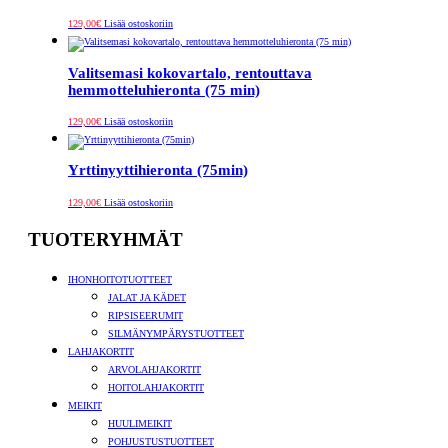
129,00
€
Lisää ostoskoriin
Valitsemasi kokovartalo, rentouttava
hemmotteluhieronta (75 min)
129,00
€
Lisää ostoskoriin
Yrttinyyttihieronta (75min)
129,00
€
Lisää ostoskoriin
TUOTERYHMÄT
IHONHOITOTUOTTEET
JALAT JA KÄDET
RIPSISEERUMIT
SILMÄNYMPÄRYSTUOTTEET
LAHJAKORTIT
ARVOLAHJAKORTIT
HOITOLAHJAKORTIT
MEIKIT
HUULIMEIKIT
POHJUSTUSTUOTTEET