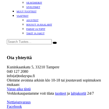
SILMÄMEIKIT
SIVELTIMET
MUUT TUOTTEET
VAATTEET
ASUSTEET
HOUSUT JA HAALARIT
PAIDAT JA TOPIT
TAKIT JA JAKUT
Ota yhteyttä
Kuninkaankatu 5, 33210 Tampere
040 127 2080
info(at)todayspa.fi
Olemme avoinna arkisin klo 10-18 tai joustavasti sopimuksen
mukaan:
Varaa aika tästä
Verkkokaupastamme voit tilata
tuotteet
ja
lahjakortit
24/7
Nettiajanvaraus
Facebook