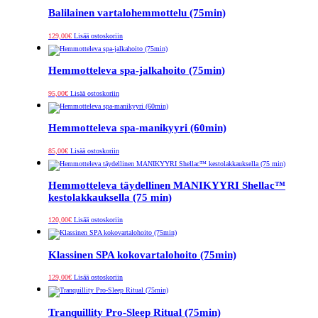
Balilainen vartalohemmottelu (75min)
129,00
€
Lisää ostoskoriin
Hemmotteleva spa-jalkahoito (75min)
95,00
€
Lisää ostoskoriin
Hemmotteleva spa-manikyyri (60min)
85,00
€
Lisää ostoskoriin
Hemmotteleva täydellinen MANIKYYRI Shellac™
kestolakkauksella (75 min)
120,00
€
Lisää ostoskoriin
Klassinen SPA kokovartalohoito (75min)
129,00
€
Lisää ostoskoriin
Tranquillity Pro-Sleep Ritual (75min)