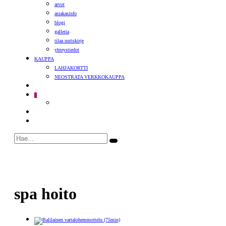
arvot
asiakasinfo
blogi
galleria
tilaa uutiskirje
yhteystiedot
KAUPPA
LAHJAKORTTI
NEOSTRATA VERKKOKAUPPA
0
spa hoito