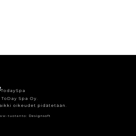
 ToDay Spa Oy.
aikki oikeudet pidätetään.
ww-tuotanto:
Designsoft