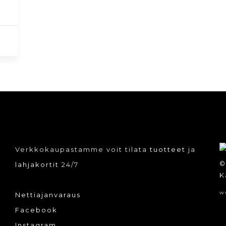
Verkkokaupastamme voit tilata
tuotteet
ja
©
lahjakortit
24/7
K
w
Nettiajanvaraus
Facebook
Instagram