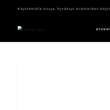
Käyttämällä sivuja, hyväksyt evästeiden käyt
ETUSIV