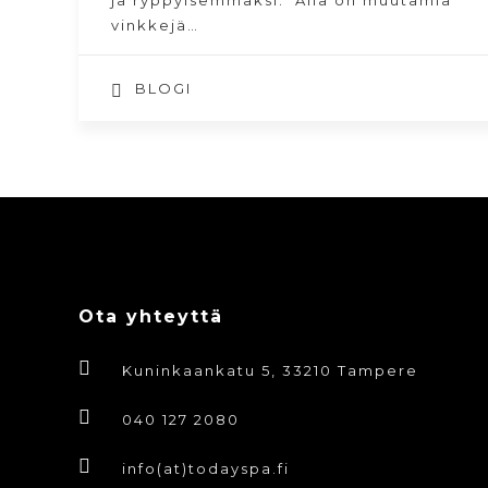
ja ryppyisemmäksi. Alla on muutamia
vinkkejä…
BLOGI
Ota yhteyttä
Kuninkaankatu 5, 33210 Tampere
040 127 2080
info(at)todayspa.fi