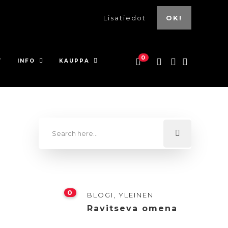
Lisätiedot
OK!
0
T
INFO
KAUPPA
0
BLOGI
,
YLEINEN
Ravitseva omena