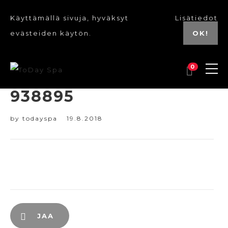
Käyttämällä sivuja, hyväksyt
Lisätiedot
evästeiden käytön.
OK!
0
938895
by
todayspa
19.8.2018
JAA