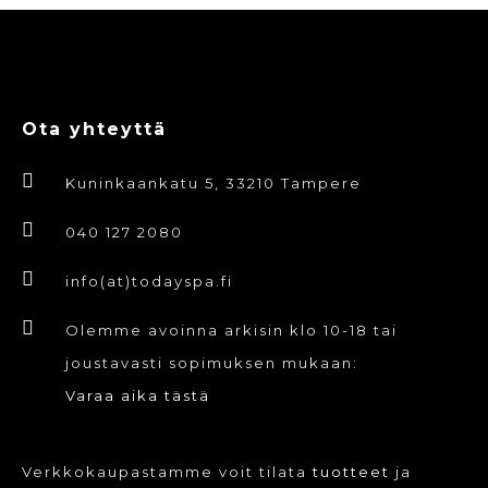
Ota yhteyttä
Kuninkaankatu 5, 33210 Tampere
040 127 2080
info(at)todayspa.fi
Olemme avoinna arkisin klo 10-18 tai
joustavasti sopimuksen mukaan:
Varaa aika tästä
Verkkokaupastamme voit tilata
tuotteet
ja