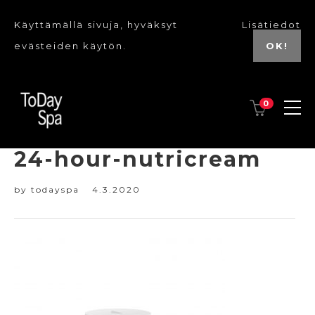
Käyttämällä sivuja, hyväksyt
Lisätiedot
evästeiden käytön.
OK!
0
PF02041_ultra-gentle-
24-hour-nutricream
by
todayspa
4.3.2020