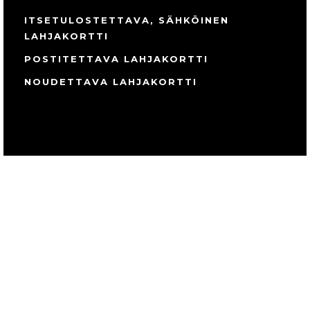
ITSETULOSTETTAVA, SÄHKÖINEN
LAHJAKORTTI
POSTITETTAVA LAHJAKORTTI
NOUDETTAVA LAHJAKORTTI
@todayspa_fi
#todayspa #kauneushoitolatampere
#omaaaikaa #hemmottelua
#kosmetologitampere #ihonhoito
#finlaysoninalue #vainyksiiho