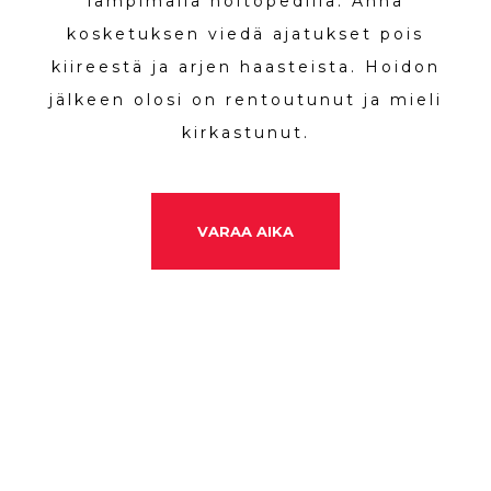
lämpimällä hoitopedillä. Anna
kosketuksen viedä ajatukset pois
kiireestä ja arjen haasteista. Hoidon
jälkeen olosi on rentoutunut ja mieli
kirkastunut.
VARAA AIKA