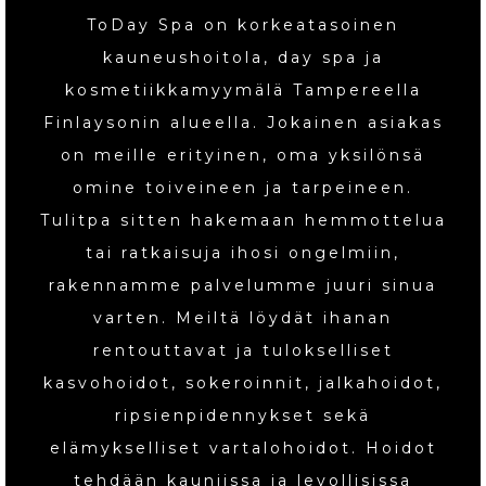
ToDay Spa on korkeatasoinen
kauneushoitola, day spa ja
kosmetiikkamyymälä Tampereella
Finlaysonin alueella. Jokainen asiakas
on meille erityinen, oma yksilönsä
omine toiveineen ja tarpeineen.
Tulitpa sitten hakemaan hemmottelua
tai ratkaisuja ihosi ongelmiin,
rakennamme palvelumme juuri sinua
varten. Meiltä löydät ihanan
rentouttavat ja tulokselliset
kasvohoidot, sokeroinnit, jalkahoidot,
ripsienpidennykset sekä
elämykselliset vartalohoidot. Hoidot
tehdään kauniissa ja levollisissa