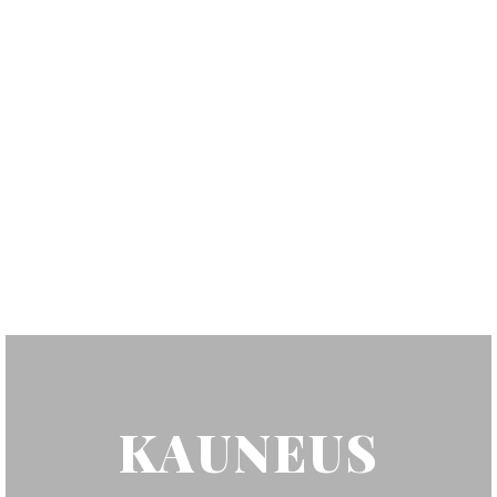
tuotevalikoima kosmetiikkatuotteita.
Lämpimästi tervetuloa!
VARAA AIKA
KAUNEUS