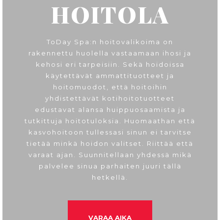
HOITOLA
ToDay Spa:n hoitovalikoima on
rakennettu huolella vastaamaan ihosi ja
kehosi eri tarpeisiin. Sekä hoidoissa
käytettävät ammattituotteet ja
hoitomuodot, että hoitoihin
yhdistettävät kotihoitotuotteet
edustavat alansa huippuosaamista ja
tutkittuja hoitotuloksia. Huomaathan että
kasvohoitoon tullessasi sinun ei tarvitse
tietää minkä hoidon valitset. Riittää että
varaat ajan. Suunnitellaan yhdessä mikä
palvelee sinua parhaiten juuri tällä
hetkellä.
VARAA AIKA