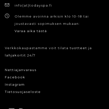
tuotteen
info(at)todayspa.fi
sivulla.
Olemme avoinna arkisin klo 10-18 tai
joustavasti sopimuksen mukaan:
Varaa aika tästä
Verkkokaupastamme voit tilata
tuotteet
ja
lahjakortit
24/7
Nettiajanvaraus
Facebook
Instagram
Tietosuojaseloste