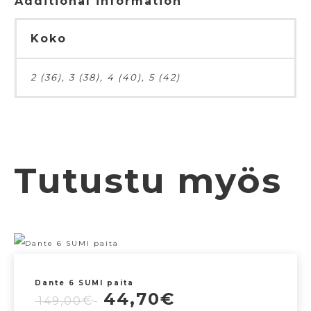
Additional information
Koko
2 (36), 3 (38), 4 (40), 5 (42)
Tutustu myös
Dante 6 SUMI paita
Alkuperäinen
Nykyinen
44,70
€
€
149,00