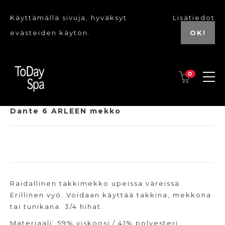
Käyttämällä sivuja, hyväksyt
Lisätiedot
evästeiden käytön.
OK!
0
Dante 6 ARLEEN mekko
Raidallinen takkimekko upeissa väreissä.
Erillinen vyö. Voidaan käyttää takkina, mekkona
tai tunikana. 3/4 hihat.
Materiaali: 59% viskoosi / 41% polyesteri