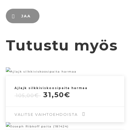
JAA
Tutustu myös
Ajlajk silkkiviskoosipaita harmaa
Alkuperäinen
Nykyinen
31,50
€
€
105,00
hinta
hinta
oli:
on:
105,00€.
31,50€.
VALITSE VAIHTOEHDOISTA
Tällä