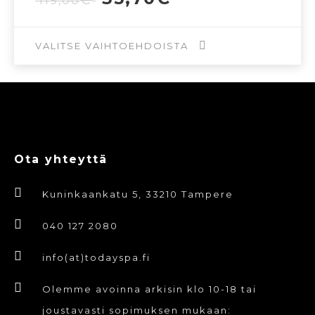
€
119,00
useampi
hinta
hinta
muunnelma.
oli:
on:
119,00€.
35,70€.
VALITSE VAIHTOEHDOISTA
Voit
tehdä
Tällä
valinnat
tuotteella
tuotteen
on
sivulla.
useampi
Ota yhteyttä
muunnelma.
Voit
Kuninkaankatu 5, 33210 Tampere
tehdä
valinnat
040 127 2080
tuotteen
info(at)todayspa.fi
sivulla.
Olemme avoinna arkisin klo 10-18 tai
joustavasti sopimuksen mukaan: