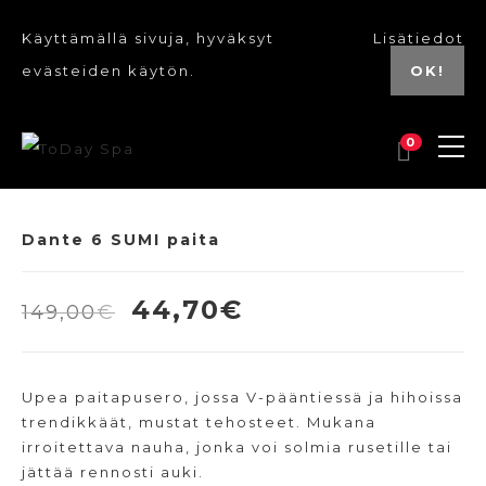
Käyttämällä sivuja, hyväksyt
Lisätiedot
evästeiden käytön.
OK!
0
Dante 6 SUMI paita
Alkuperäinen
Nykyinen
44,70
€
149,00
€
hinta
hinta
oli:
on:
Upea paitapusero, jossa V-pääntiessä ja hihoissa
149,00€.
44,70€.
trendikkäät, mustat tehosteet. Mukana
irroitettava nauha, jonka voi solmia rusetille tai
jättää rennosti auki.