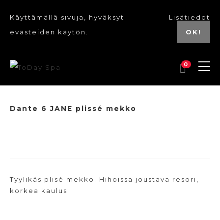
Käyttämällä sivuja, hyväksyt
Lisätiedot
evästeiden käytön.
OK!
0
UUSI
Dante 6 JANE plissé mekko
Tyylikäs plisé mekko. Hihoissa joustava resori,
korkea kaulus.