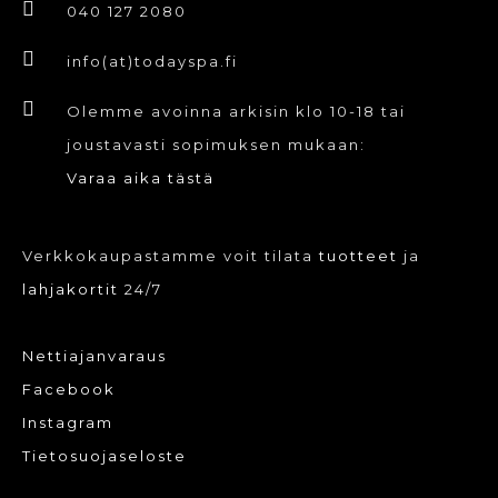
valinnat
040 127 2080
tuotteen
info(at)todayspa.fi
sivulla.
Olemme avoinna arkisin klo 10-18 tai
joustavasti sopimuksen mukaan:
Varaa aika tästä
Verkkokaupastamme voit tilata
tuotteet
ja
lahjakortit
24/7
Nettiajanvaraus
Facebook
Instagram
Tietosuojaseloste