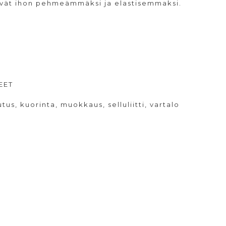
evät ihon pehmeämmäksi ja elastisemmaksi.
EET
utus
,
kuorinta
,
muokkaus
,
selluliitti
,
vartalo