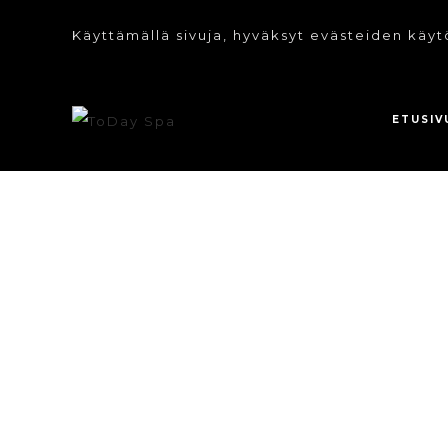
Käyttämällä sivuja, hyväksyt evästeiden käyt
ETUSIV