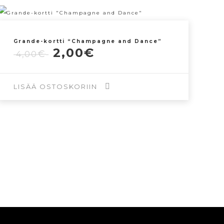
Grande-kortti “Champagne and Dance”
Alkuperäinen
Nykyinen
2,00
€
€
4,00
hinta
hinta
oli:
on:
4,00€.
2,00€.
LISÄÄ OSTOSKORIIN