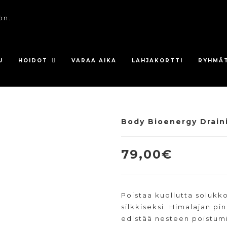
ön.
U
HOIDOT
VARAA AIKA
LAHJAKORTTI
RYHMÄ
Body Bioenergy Draini
UUSI
79,00
€
Poistaa kuollutta solukk
silkkiseksi. Himalajan pi
edistää nesteen poistum