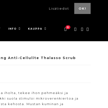
Lisätiedot
OK!
0
T
INFO
KAUPPA
ng Anti-Cellulite Thalasso Scrub
oa iholta, tekee ihon pehmeäksi ja
nkki suola stimuloi mikroverenkiertoa ja
ista kehosta. Mustan kuminan ja