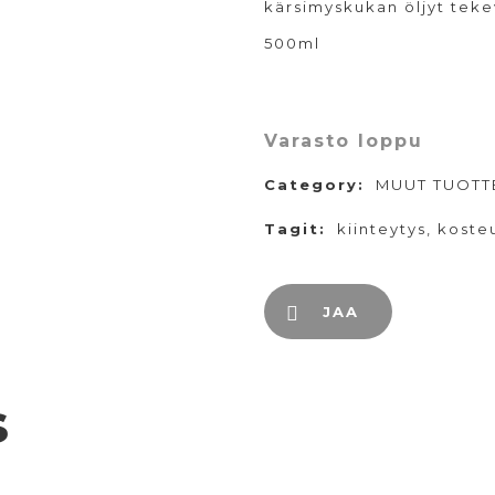
kärsimyskukan öljyt tek
500ml
Varasto loppu
Category:
MUUT TUOTT
Tagit:
kiinteytys
,
koste
JAA
s