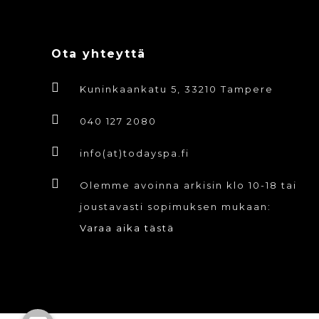
Ota yhteyttä
Kuninkaankatu 5, 33210 Tampere
040 127 2080
info(at)todayspa.fi
Olemme avoinna arkisin klo 10-18 tai
joustavasti sopimuksen mukaan:
Varaa aika tästä