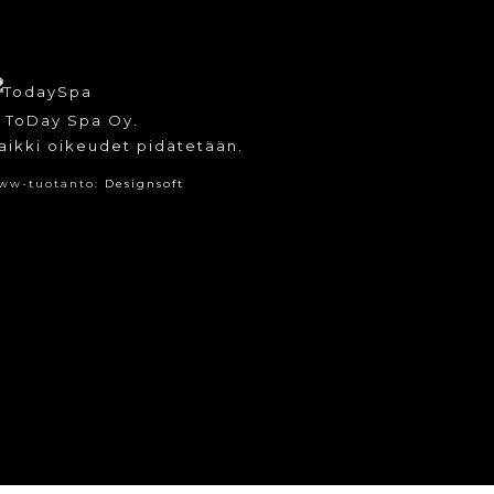
 ToDay Spa Oy.
aikki oikeudet pidätetään.
ww-tuotanto:
Designsoft