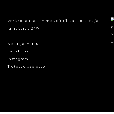
Verkkokaupastamme voit tilata
tuotteet
ja
©
lahjakortit
24/7
K
w
Nettiajanvaraus
Facebook
Instagram
Tietosuojaseloste