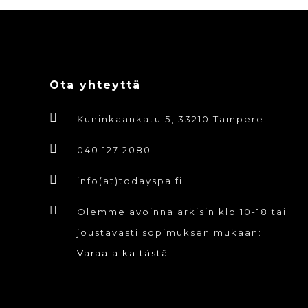
Ota yhteyttä
Kuninkaankatu 5, 33210 Tampere
040 127 2080
info(at)todayspa.fi
Olemme avoinna arkisin klo 10-18 tai
joustavasti sopimuksen mukaan:
Varaa aika tästä