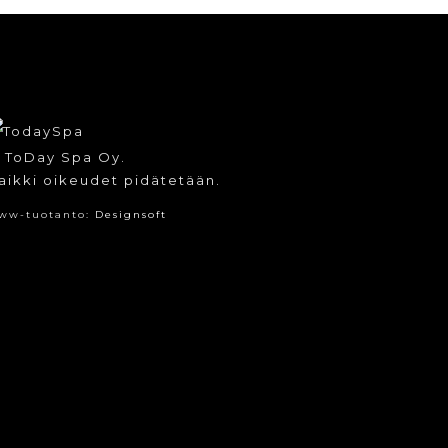
 ToDay Spa Oy.
aikki oikeudet pidätetään.
ww-tuotanto:
Designsoft