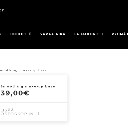
ön.
U
HOIDOT
VARAA AIKA
LAHJAKORTTI
RYHMÄ
Smoothing make-up base
39,00
€
LISÄÄ
OSTOSKORIIN