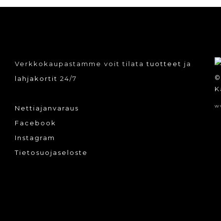
Verkkokaupastamme voit tilata
tuotteet
ja
©
lahjakortit
24/7
K
w
Nettiajanvaraus
Facebook
Instagram
Tietosuojaseloste