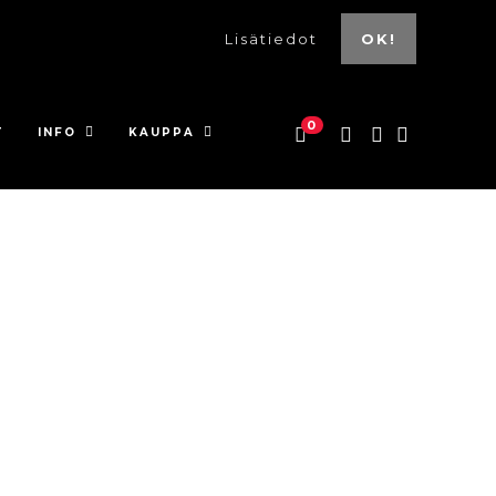
Lisätiedot
OK!
0
T
INFO
KAUPPA