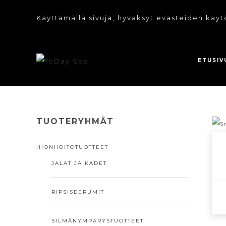
Käyttämällä sivuja, hyväksyt evästeiden käyt
ETUSIV
TUOTERYHMÄT
IHONHOITOTUOTTEET
JALAT JA KÄDET
RIPSISEERUMIT
SILMÄNYMPÄRYSTUOTTEET