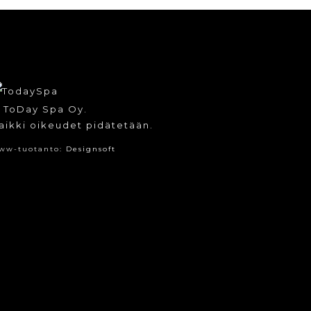
 ToDay Spa Oy.
aikki oikeudet pidätetään.
ww-tuotanto:
Designsoft