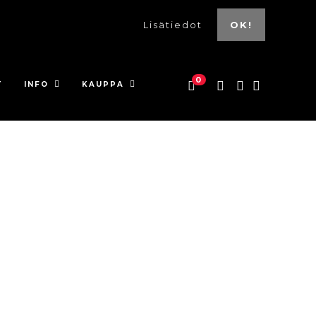
Lisätiedot
OK!
0
T
INFO
KAUPPA