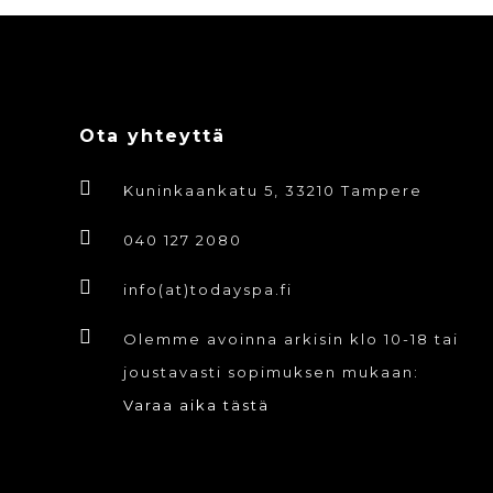
Ota yhteyttä
Kuninkaankatu 5, 33210 Tampere
040 127 2080
info(at)todayspa.fi
Olemme avoinna arkisin klo 10-18 tai
joustavasti sopimuksen mukaan:
Varaa aika tästä