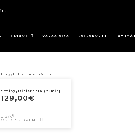
ön.
U
HOIDOT
VARAA AIKA
LAHJAKORTTI
RYHMÄ
Yrttinyyttihieronta (75min)
129,00
€
LISÄÄ
OSTOSKORIIN