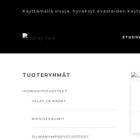
Käyttämällä sivuja, hyväksyt evästeiden käyt
ETUSIV
TUOTERYHMÄT
IHONHOITOTUOTTEET
JALAT JA KÄDET
RIPSISEERUMIT
SILMÄNYMPÄRYSTUOTTEET