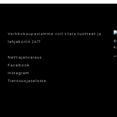
Verkkokaupastamme voit tilata
tuotteet
ja
©
lahjakortit
24/7
K
w
Nettiajanvaraus
Facebook
Instagram
Tietosuojaseloste