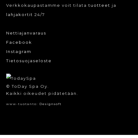
Verkkokaupastamme voit tilata
tuotteet
ja
lahjakortit
24/7
Nettiajanvaraus
Facebook
Instagram
Tietosuojaseloste
© ToDay Spa Oy.
Kaikki oikeudet pidätetään.
www-tuotanto:
Designsoft