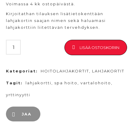
Voimassa 4 kk ostopäivästä.
Kirjoitathan tilauksen lisätietokenttään
lahjakortin saajan nimen sekä haluamasi
lahjakorttiin liitettävän tervehdyksen.
LISÄÄ OSTOSKORIIN
Kategoriat:
HOITOLAHJAKORTIT
,
LAHJAKORTIT
Tagit:
lahjakortti
,
spa hoito
,
vartalohoito
,
yrttinyytti
JAA