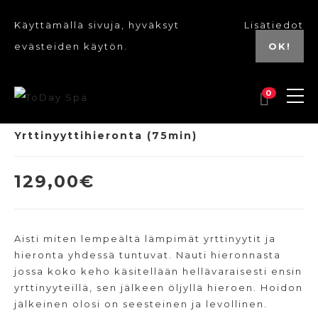
Käyttämällä sivuja, hyväksyt
Lisätiedot
evästeiden käytön.
OK!
0
Yrttinyyttihieronta (75min)
129,00
€
Aisti miten lempeältä lämpimät yrttinyytit ja
hieronta yhdessä tuntuvat. Nauti hieronnasta
jossa koko keho käsitellään hellävaraisesti ensin
yrttinyyteillä, sen jälkeen öljyllä hieroen. Hoidon
jälkeinen olosi on seesteinen ja levollinen.