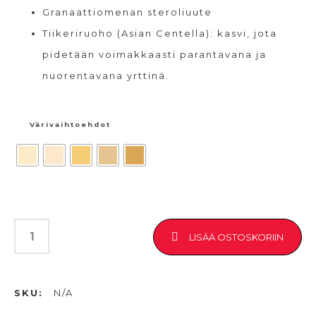
Granaattiomenan steroliuute
Tiikeriruoho (Asian Centella): kasvi, jota
pidetään voimakkaasti parantavana ja
nuorentavana yrttinä.
Värivaihtoehdot
LISÄÄ OSTOSKORIIN
SKU:
N/A