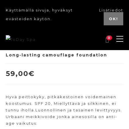
Käyttämällä sivuja, hyväksyt
Lisätiedot
evästeiden käytön.
OK!
0
Long-lasting camouflage foundation
59,00
€
Hyvä peittokyky, pitkäkestoinen voidemainen
koostumus. SPF 20, Miellyttävä ja silkkinen, ei
tunnu iholla.Luonnollinen ja tasainen levittyvyys.
Urbaani meikkivoide jonka ainesosilla on anti-
age vaikutus: