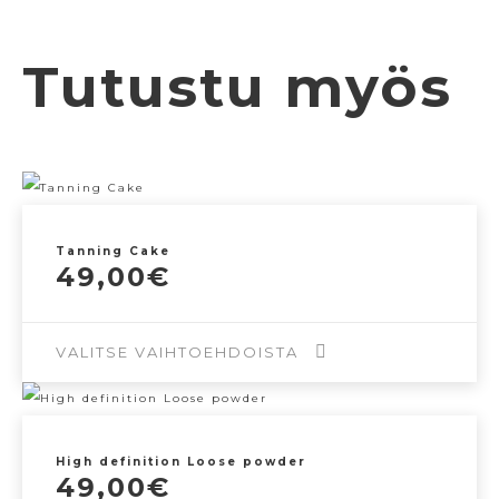
Tutustu myös
Tanning Cake
49,00
€
VALITSE VAIHTOEHDOISTA
Tällä
tuotteella
High definition Loose powder
on
49,00
€
useampi