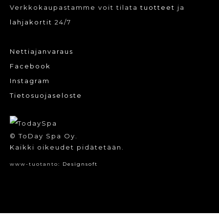
Verkkokaupastamme voit tilata
tuotteet
ja
lahjakortit
24/7
Nettiajanvaraus
Facebook
Instagram
Tietosuojaseloste
© ToDay Spa Oy.
Kaikki oikeudet pidätetään.
www-tuotanto:
Designsoft