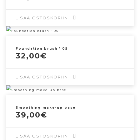
muunnelma.
LISÄÄ OSTOSKORIIN
Voit
tehdä
valinnat
tuotteen
Foundation brush ’ 05
32,00
€
sivulla.
LISÄÄ OSTOSKORIIN
Smoothing make-up base
39,00
€
LISÄÄ OSTOSKORIIN