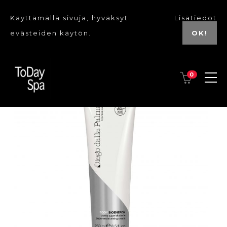
Käyttämällä sivuja, hyväksyt
Lisätiedot
evästeiden käytön.
OK!
0
UUSI