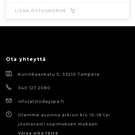
oli:
on:
2,50€.
1,25€.
LISÄÄ OSTOSKORIIN
Ota yhteyttä
Kuninkaankatu 5, 33210 Tampere
040 127 2080
info(at)todayspa.fi
Olemme avoinna arkisin klo 10-18 tai
joustavasti sopimuksen mukaan:
Varaa aika tästä