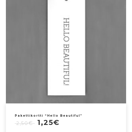
Pakettikortti “Hello Beautiful”
Alkuperäinen
Nykyinen
1,25
€
€
2,50
hinta
hinta