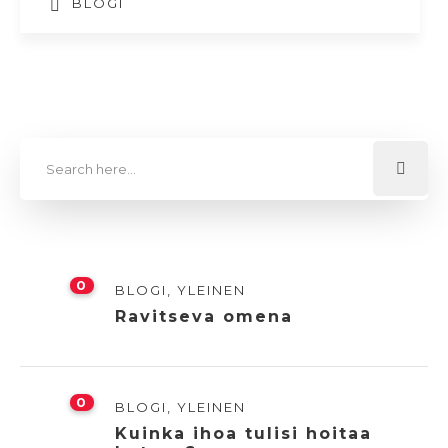
BLOGI
0
BLOGI
,
YLEINEN
Ravitseva omena
0
BLOGI
,
YLEINEN
Kuinka ihoa tulisi hoitaa