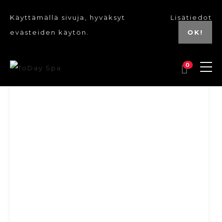
Käyttämällä sivuja, hyväksyt
Lisätiedot
evästeiden käytön.
OK!
0