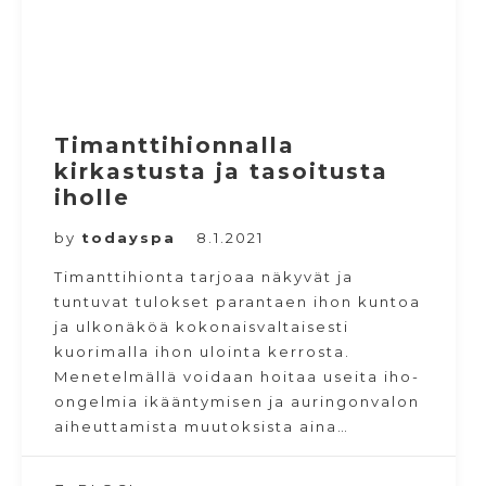
Timanttihionnalla
kirkastusta ja tasoitusta
iholle
by
todayspa
8.1.2021
Timanttihionta tarjoaa näkyvät ja
tuntuvat tulokset parantaen ihon kuntoa
ja ulkonäköä kokonaisvaltaisesti
kuorimalla ihon ulointa kerrosta.
Menetelmällä voidaan hoitaa useita iho-
ongelmia ikääntymisen ja auringonvalon
aiheuttamista muutoksista aina…