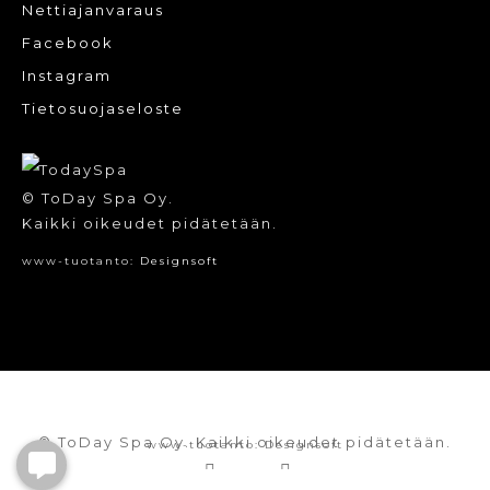
Nettiajanvaraus
Facebook
Instagram
Tietosuojaseloste
© ToDay Spa Oy.
Kaikki oikeudet pidätetään.
www-tuotanto:
Designsoft
© ToDay Spa Oy. Kaikki oikeudet pidätetään.
www-tuotanto:
Designsoft