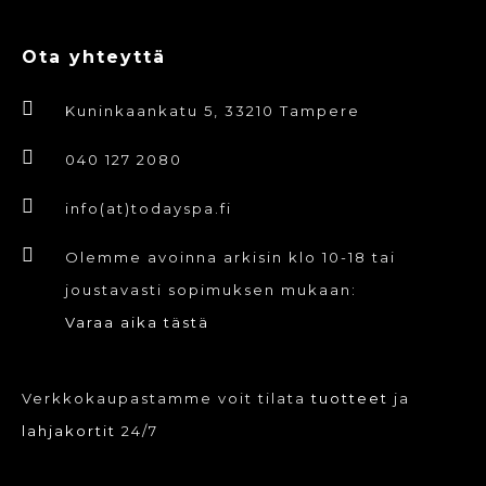
Ota yhteyttä
Kuninkaankatu 5, 33210 Tampere
040 127 2080
info(at)todayspa.fi
Olemme avoinna arkisin klo 10-18 tai
joustavasti sopimuksen mukaan:
Varaa aika tästä
Verkkokaupastamme voit tilata
tuotteet
ja
lahjakortit
24/7