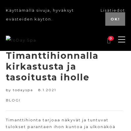
Käyttämällä sivuja, hyväksyt
Lisätiedot
evästeiden käytön.
OK!
0
Timanttihionnalla
kirkastusta ja
tasoitusta iholle
by
todayspa
8.1.2021
BLOGI
Timanttihionta tarjoaa näkyvät ja tuntuvat
tulokset parantaen ihon kuntoa ja ulkonäköä