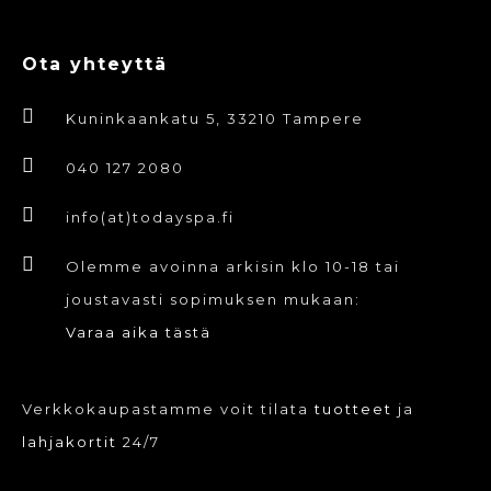
Ota yhteyttä
Kuninkaankatu 5, 33210 Tampere
040 127 2080
info(at)todayspa.fi
Olemme avoinna arkisin klo 10-18 tai
joustavasti sopimuksen mukaan:
Varaa aika tästä
Verkkokaupastamme voit tilata
tuotteet
ja
lahjakortit
24/7