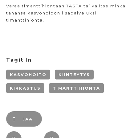
Varaa timanttihiontaan
TÄSTÄ
tai valitse minkä
tahansa kasvohoidon lisäpalveluksi
timanttihionta.
Tagit In
KASVOHOITO
KIINTEYTYS
KIRKASTUS
TIMANTTIHIONTA
JAA