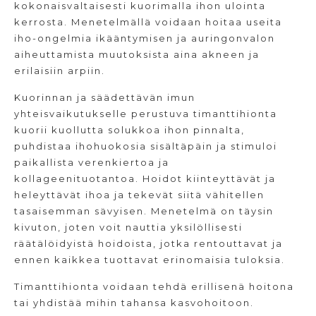
kokonaisvaltaisesti kuorimalla ihon ulointa
kerrosta. Menetelmällä voidaan hoitaa useita
iho-ongelmia ikääntymisen ja auringonvalon
aiheuttamista muutoksista aina akneen ja
erilaisiin arpiin.
Kuorinnan ja säädettävän imun
yhteisvaikutukselle perustuva timanttihionta
kuorii kuollutta solukkoa ihon pinnalta,
puhdistaa ihohuokosia sisältäpäin ja stimuloi
paikallista verenkiertoa ja
kollageenituotantoa. Hoidot kiinteyttävät ja
heleyttävät ihoa ja tekevät siitä vähitellen
tasaisemman sävyisen. Menetelmä on täysin
kivuton, joten voit nauttia yksilöllisesti
räätälöidyistä hoidoista, jotka rentouttavat ja
ennen kaikkea tuottavat erinomaisia tuloksia.
Timanttihionta voidaan tehdä erillisenä hoitona
tai yhdistää mihin tahansa kasvohoitoon.