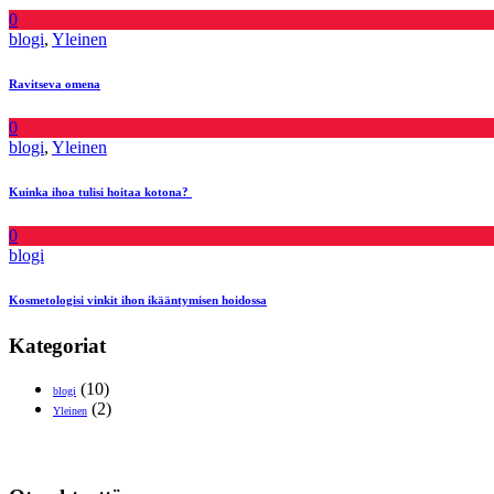
0
blogi
,
Yleinen
Ravitseva omena
0
blogi
,
Yleinen
Kuinka ihoa tulisi hoitaa kotona?
0
blogi
Kosmetologisi vinkit ihon ikääntymisen hoidossa
Kategoriat
(10)
blogi
(2)
Yleinen