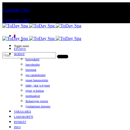
Käyttämällä sivuja, hyväksyt evästeiden käytön.
Lisätiedot
OK!
Käyttämällä sivuja, hyväksyt evästeiden käytön.
Lisätiedot
OK!
0
Toggle menu
ETUSIVU
HOIDOT
hoitopaketit
kasvohoidot
hieronnat
spa vartalohoidot
pienet hemmottelut
kädet, jalat ja kynnet
ripset ja kulmat
meikkaukset
Ihokarvojen poistot
lymfaattinen hieronta
VARAA AIKA
LAHJAKORTTI
RYHMÄT
INFO