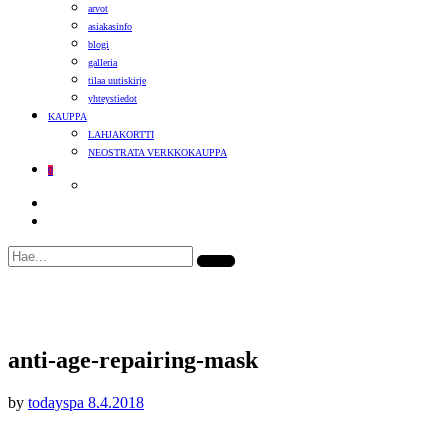
arvot
asiakasinfo
blogi
galleria
tilaa uutiskirje
yhteystiedot
KAUPPA
LAHJAKORTTI
NEOSTRATA VERKKOKAUPPA
0
anti-age-repairing-mask
by
todayspa
8.4.2018