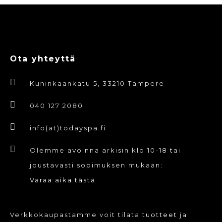
Ota yhteyttä
Kuninkaankatu 5, 33210 Tampere
040 127 2080
info(at)todayspa.fi
Olemme avoinna arkisin klo 10-18 tai
joustavasti sopimuksen mukaan:
Varaa aika tästä
Verkkokaupastamme voit tilata
tuotteet
ja