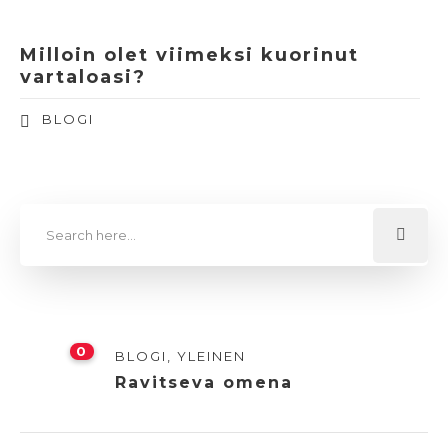
Milloin olet viimeksi kuorinut
vartaloasi?
BLOGI
0
BLOGI
,
YLEINEN
Ravitseva omena