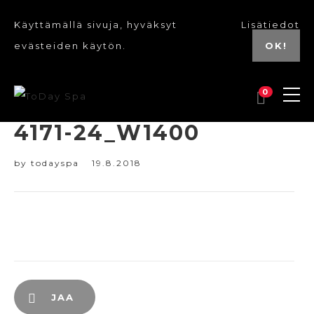
Käyttämällä sivuja, hyväksyt
Lisätiedot
evästeiden käytön.
OK!
0
4171-24_W1400
by
todayspa
19.8.2018
JAA