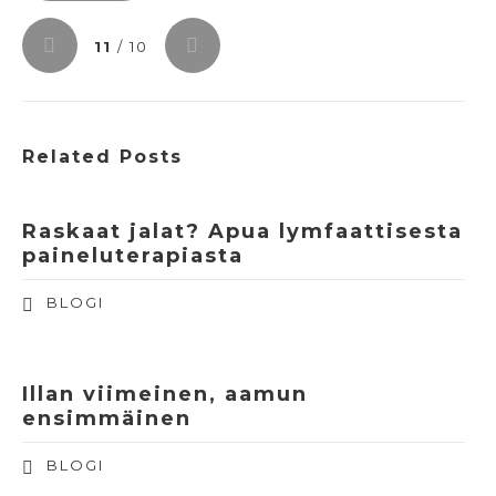
11
/ 10
Related Posts
Raskaat jalat? Apua lymfaattisesta
paineluterapiasta
BLOGI
Illan viimeinen, aamun
ensimmäinen
BLOGI