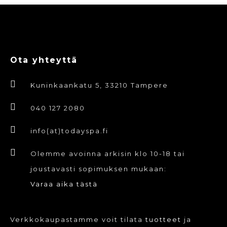
Ota yhteyttä
Kuninkaankatu 5, 33210 Tampere
040 127 2080
info(at)todayspa.fi
Olemme avoinna arkisin klo 10-18 tai
joustavasti sopimuksen mukaan:
Varaa aika tästä
Verkkokaupastamme voit tilata
tuotteet
ja