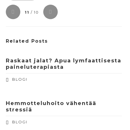
11
/ 10
Related Posts
Raskaat jalat? Apua lymfaattisesta
paineluterapiasta
BLOGI
Hemmotteluhoito vähentää
stressiä
BLOGI