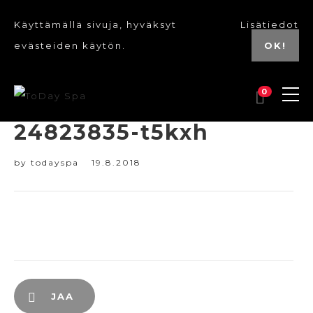
Käyttämällä sivuja, hyväksyt
Lisätiedot
evästeiden käytön.
OK!
0
24823835-t5kxh
by
todayspa
19.8.2018
JAA