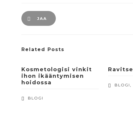
JAA
Related Posts
Kosmetologisi vinkit
Ravits
ihon ikääntymisen
hoidossa
BLOGI
BLOGI