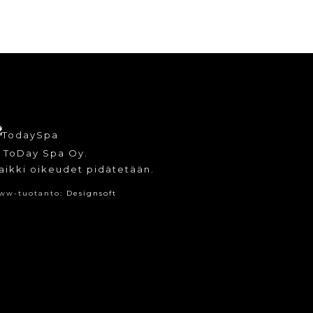
 ToDay Spa Oy.
aikki oikeudet pidätetään.
ww-tuotanto:
Designsoft