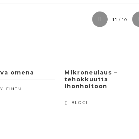
11
/ 10
eva omena
Mikroneulaus –
tehokkuutta
ihonhoitoon
,
YLEINEN
BLOGI