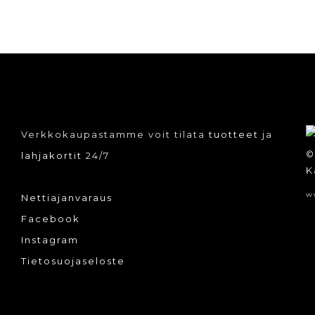
Verkkokaupastamme voit tilata
tuotteet
ja
©
lahjakortit
24/7
K
w
Nettiajanvaraus
Facebook
Instagram
Tietosuojaseloste