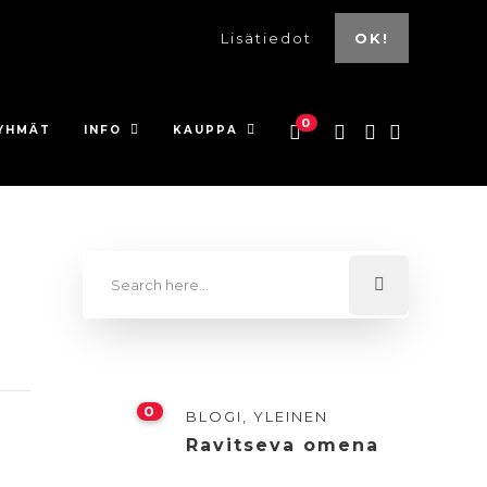
Lisätiedot
OK!
0
YHMÄT
INFO
KAUPPA
0
BLOGI
,
YLEINEN
Ravitseva omena