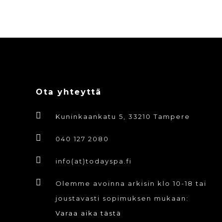
Ota yhteyttä
Kuninkaankatu 5, 33210 Tampere
040 127 2080
info(at)todayspa.fi
Olemme avoinna arkisin klo 10-18 tai
joustavasti sopimuksen mukaan:
Varaa aika tästä