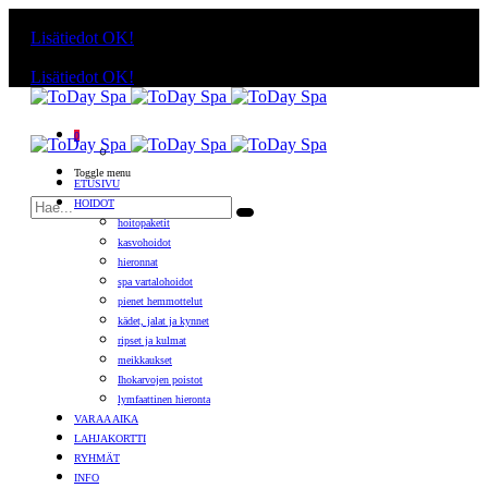
Käyttämällä sivuja, hyväksyt evästeiden käytön.
Lisätiedot
OK!
Käyttämällä sivuja, hyväksyt evästeiden käytön.
Lisätiedot
OK!
0
Toggle menu
ETUSIVU
HOIDOT
hoitopaketit
kasvohoidot
hieronnat
spa vartalohoidot
pienet hemmottelut
kädet, jalat ja kynnet
ripset ja kulmat
meikkaukset
Ihokarvojen poistot
lymfaattinen hieronta
VARAA AIKA
LAHJAKORTTI
RYHMÄT
INFO