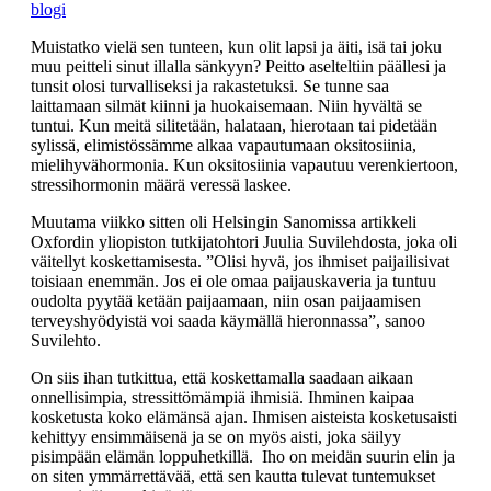
blogi
Muistatko vielä sen tunteen, kun olit lapsi ja äiti, isä tai joku
muu peitteli sinut illalla sänkyyn? Peitto aselteltiin päällesi ja
tunsit olosi turvalliseksi ja rakastetuksi. Se tunne saa
laittamaan silmät kiinni ja huokaisemaan. Niin hyvältä se
tuntui. Kun meitä silitetään, halataan, hierotaan tai pidetään
sylissä, elimistössämme alkaa vapautumaan oksitosiinia,
mielihyvähormonia. Kun oksitosiinia vapautuu verenkiertoon,
stressihormonin määrä veressä laskee.
Muutama viikko sitten oli Helsingin Sanomissa artikkeli
Oxfordin yliopiston tutkijatohtori Juulia Suvilehdosta, joka oli
väitellyt koskettamisesta. ”Olisi hyvä, jos ihmiset paijailisivat
toisiaan enemmän. Jos ei ole omaa paijauskaveria ja tuntuu
oudolta pyytää ketään paijaamaan, niin osan paijaamisen
terveyshyödyistä voi saada käymällä hieronnassa”, sanoo
Suvilehto.
On siis ihan tutkittua, että koskettamalla saadaan aikaan
onnellisimpia, stressittömämpiä ihmisiä. Ihminen kaipaa
kosketusta koko elämänsä ajan. Ihmisen aisteista kosketusaisti
kehittyy ensimmäisenä ja se on myös aisti, joka säilyy
pisimpään elämän loppuhetkillä. Iho on meidän suurin elin ja
on siten ymmärrettävää, että sen kautta tulevat tuntemukset