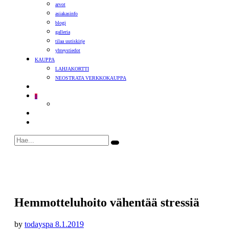
arvot
asiakasinfo
blogi
galleria
tilaa uutiskirje
yhteystiedot
KAUPPA
LAHJAKORTTI
NEOSTRATA VERKKOKAUPPA
0
Hemmotteluhoito vähentää stressiä
by
todayspa
8.1.2019