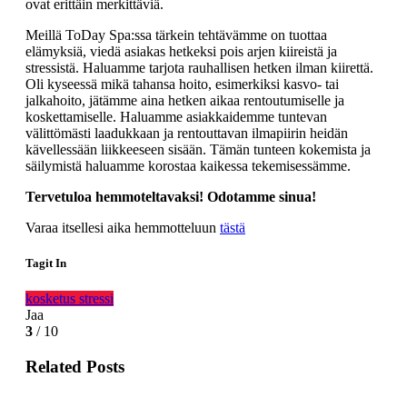
ovat erittäin merkittäviä.
Meillä ToDay Spa:ssa tärkein tehtävämme on tuottaa
elämyksiä, viedä asiakas hetkeksi pois arjen kiireistä ja
stressistä. Haluamme tarjota rauhallisen hetken ilman kiirettä.
Oli kyseessä mikä tahansa hoito, esimerkiksi kasvo- tai
jalkahoito, jätämme aina hetken aikaa rentoutumiselle ja
koskettamiselle. Haluamme asiakkaidemme tuntevan
välittömästi laadukkaan ja rentouttavan ilmapiirin heidän
kävellessään liikkeeseen sisään. Tämän tunteen kokemista ja
säilymistä haluamme korostaa kaikessa tekemisessämme.
Tervetuloa hemmoteltavaksi! Odotamme sinua!
Varaa itsellesi aika hemmotteluun
tästä
Tagit In
kosketus
stressi
Jaa
3
/ 10
Related Posts