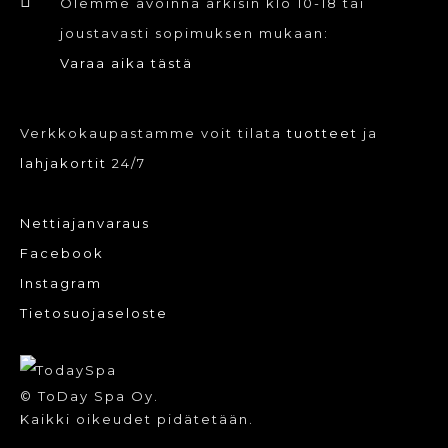
Olemme avoinna arkisin klo 10-18 tai
joustavasti sopimuksen mukaan:
Varaa aika tästä
Verkkokaupastamme voit tilata
tuotteet
ja
lahjakortit
24/7
Nettiajanvaraus
Facebook
Instagram
Tietosuojaseloste
© ToDay Spa Oy.
Kaikki oikeudet pidätetään.