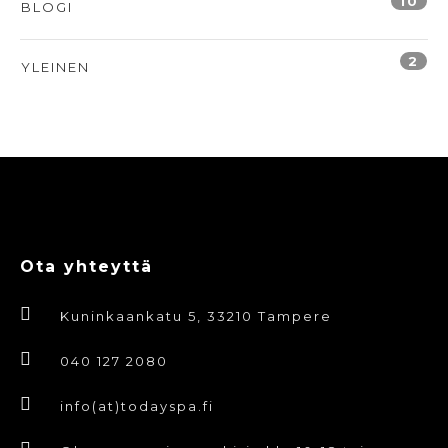
10
BLOGI
2
YLEINEN
Ota yhteyttä
Kuninkaankatu 5, 33210 Tampere
040 127 2080
info(at)todayspa.fi