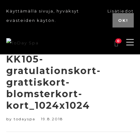
Käyttämällä sivuja, hyväksyt
Lisätiedot
evästeiden käytön.
OK!
0
KK105-
gratulationskort-
grattiskort-
blomsterkort-
kort_1024x1024
by
todayspa
19.8.2018