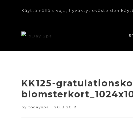
Käyttämällä sivuja, hyväksyt evästeiden käyt
E
KK125-gratulationskor
blomsterkort_1024x1
by
todayspa
20.8.2018