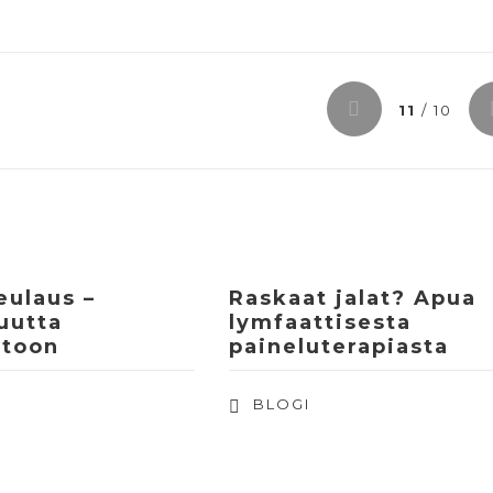
11
/ 10
eulaus –
Raskaat jalat? Apua
uutta
lymfaattisesta
itoon
paineluterapiasta
BLOGI