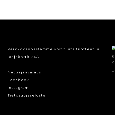
Verkkokaupastamme voit tilata
tuotteet
ja
©
lahjakortit
24/7
K
w
Nettiajanvaraus
Facebook
Instagram
Tietosuojaseloste