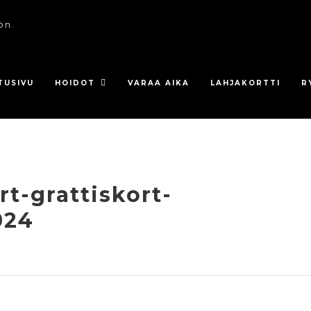
ön.
TUSIVU
HOIDOT
VARAA AIKA
LAHJAKORTTI
R
t-grattiskort-
024