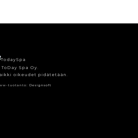
 ToDay Spa Oy.
aikki oikeudet pidätetään.
ww-tuotanto:
Designsoft