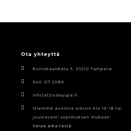
Ota yhteyttä
Kuninkaankatu 5, 33210 Tampere
040 127 2080
info(at)todayspa.fi
Olemme avoinna arkisin klo 10-18 tai
joustavasti sopimuksen mukaan:
Varaa aika tästä