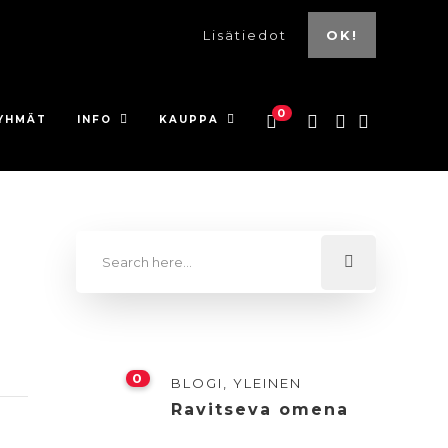
Lisätiedot
OK!
0
YHMÄT
INFO
KAUPPA
0
BLOGI
,
YLEINEN
Ravitseva omena