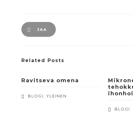
JAA
Related Posts
Ravitseva omena
Mikron
tehokk
ihonho
BLOGI
,
YLEINEN
BLOGI