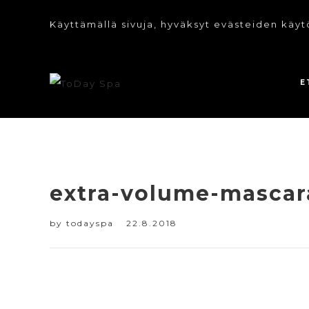
Käyttämällä sivuja, hyväksyt evästeiden käyt
E
extra-volume-mascar
by
todayspa
22.8.2018