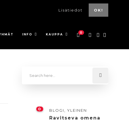
Lisätiedot
OK!
0
YHMÄT
INFO
KAUPPA
0
BLOGI
,
YLEINEN
Ravitseva omena