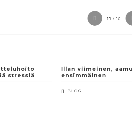
11
/ 10
teluhoito
Illan viimeinen, aam
ä stressiä
ensimmäinen
BLOGI