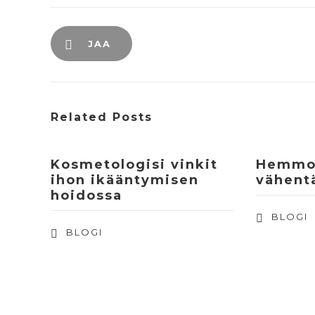
JAA
Related Posts
Kosmetologisi vinkit
Hemmot
ihon ikääntymisen
vähentä
hoidossa
BLOGI
BLOGI