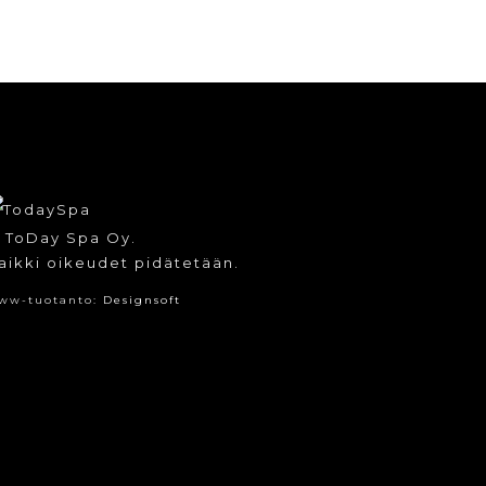
 ToDay Spa Oy.
aikki oikeudet pidätetään.
ww-tuotanto:
Designsoft