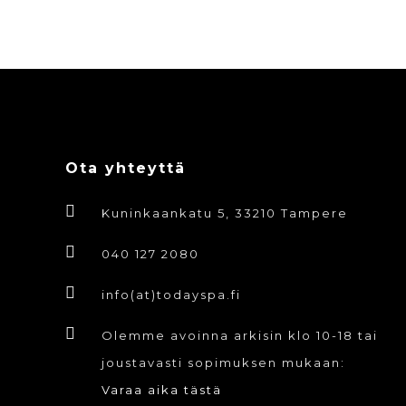
Ota yhteyttä
Kuninkaankatu 5, 33210 Tampere
040 127 2080
info(at)todayspa.fi
Olemme avoinna arkisin klo 10-18 tai
joustavasti sopimuksen mukaan:
Varaa aika tästä