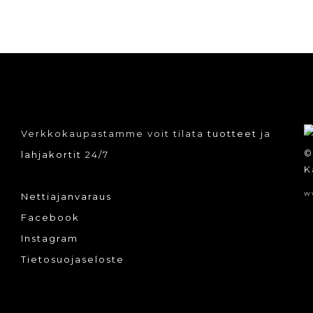
Verkkokaupastamme voit tilata
tuotteet
ja
©
lahjakortit
24/7
K
w
Nettiajanvaraus
Facebook
Instagram
Tietosuojaseloste