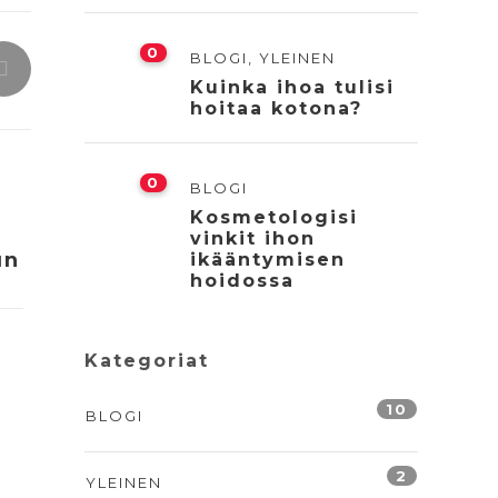
0
BLOGI
,
YLEINEN
Kuinka ihoa tulisi
hoitaa kotona?
0
BLOGI
Kosmetologisi
vinkit ihon
un
ikääntymisen
hoidossa
Kategoriat
10
BLOGI
2
YLEINEN