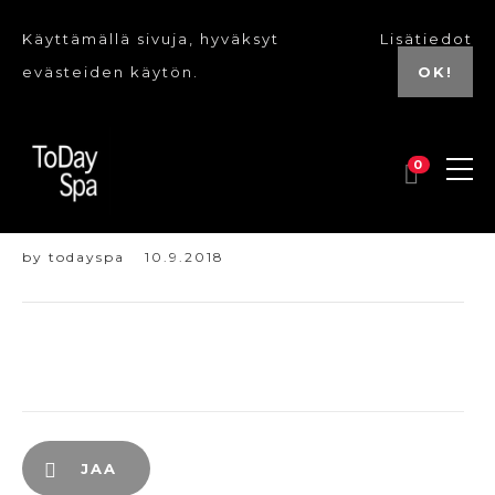
Käyttämällä sivuja, hyväksyt
Lisätiedot
evästeiden käytön.
OK!
0
Dante 6 Emin
by
todayspa
10.9.2018
JAA