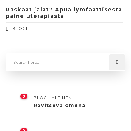
Raskaat jalat? Apua lymfaattisesta
paineluterapiasta
BLOGI
0
BLOGI
,
YLEINEN
Ravitseva omena
0