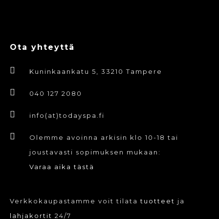
Ota yhteyttä
Kuninkaankatu 5, 33210 Tampere
040 127 2080
info(at)todayspa.fi
Olemme avoinna arkisin klo 10-18 tai
joustavasti sopimuksen mukaan:
Varaa aika tästä
Verkkokaupastamme voit tilata
tuotteet
ja
lahjakortit
24/7