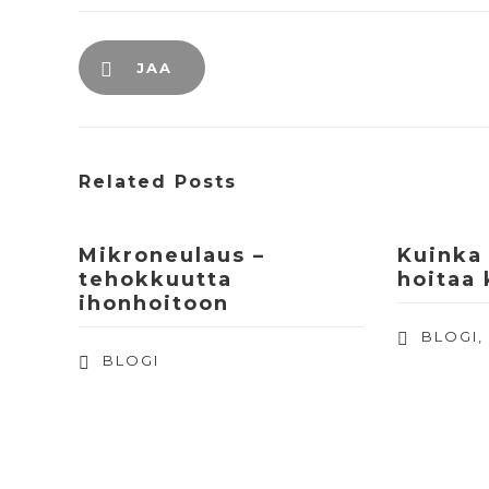
JAA
Related Posts
Mikroneulaus –
Kuinka 
tehokkuutta
hoitaa
ihonhoitoon
BLOGI
BLOGI