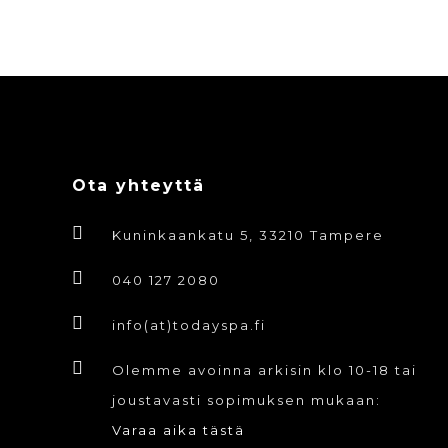
Ota yhteyttä
Kuninkaankatu 5, 33210 Tampere
040 127 2080
info(at)todayspa.fi
Olemme avoinna arkisin klo 10-18 tai
joustavasti sopimuksen mukaan:
Varaa aika tästä