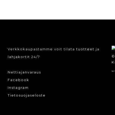
Verkkokaupastamme voit tilata
tuotteet
ja
©
lahjakortit
24/7
K
w
Nettiajanvaraus
Facebook
Instagram
Tietosuojaseloste