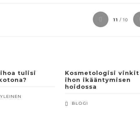
11
/ 10
ihoa tulisi
Kosmetologisi vinkit
 kotona?
ihon ikääntymisen
hoidossa
,
YLEINEN
BLOGI