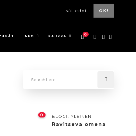
Lisätiedot
OK!
0
YHMÄT
INFO
KAUPPA
0
BLOGI
,
YLEINEN
Ravitseva omena