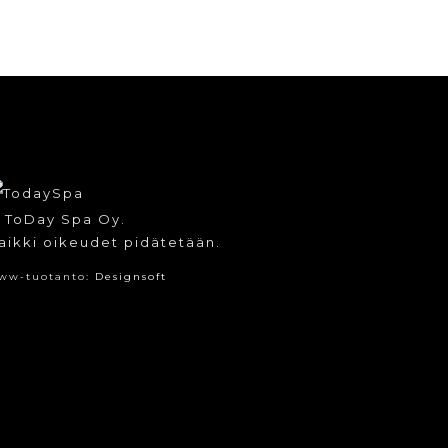
 ToDay Spa Oy.
aikki oikeudet pidätetään.
ww-tuotanto:
Designsoft