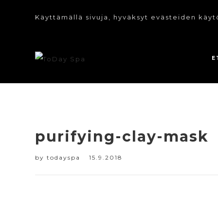
Käyttämällä sivuja, hyväksyt evästeiden käyt
E
purifying-clay-mask
by
todayspa
15.9.2018