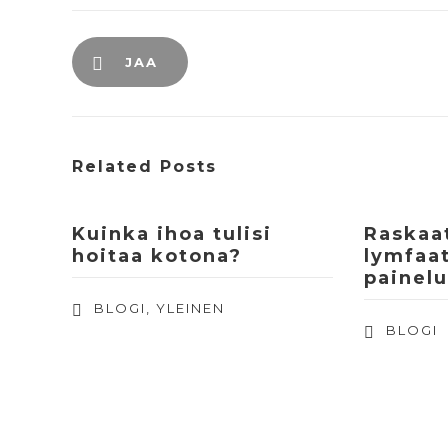
JAA
Related Posts
Kuinka ihoa tulisi
Raskaat
hoitaa kotona?
lymfaat
painelu
BLOGI
,
YLEINEN
BLOGI