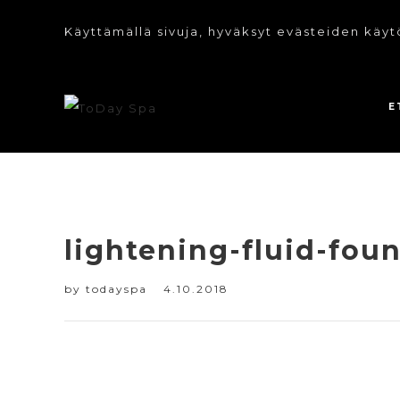
Käyttämällä sivuja, hyväksyt evästeiden käyt
E
lightening-fluid-fou
by
todayspa
4.10.2018