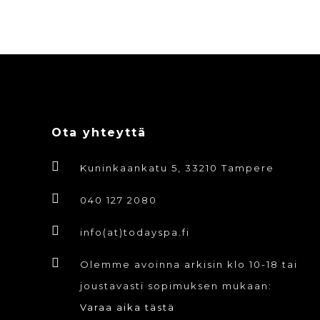
Ota yhteyttä
Kuninkaankatu 5, 33210 Tampere
040 127 2080
info(at)todayspa.fi
Olemme avoinna arkisin klo 10-18 tai
joustavasti sopimuksen mukaan:
Varaa aika tästä