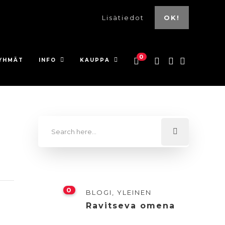
Lisätiedot
OK!
0
YHMÄT
INFO
KAUPPA
0
BLOGI
,
YLEINEN
Ravitseva omena