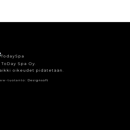
 ToDay Spa Oy.
aikki oikeudet pidätetään.
ww-tuotanto:
Designsoft