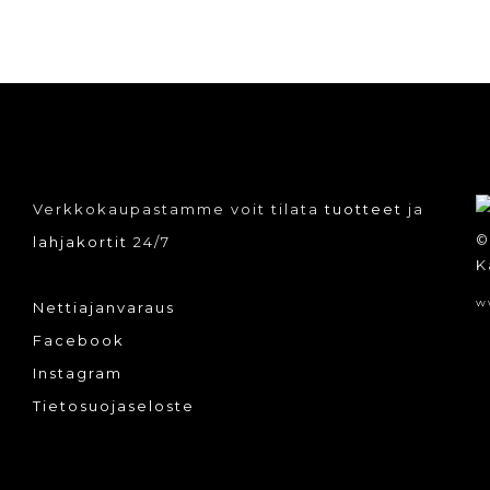
Verkkokaupastamme voit tilata
tuotteet
ja
©
lahjakortit
24/7
K
w
Nettiajanvaraus
Facebook
Instagram
Tietosuojaseloste