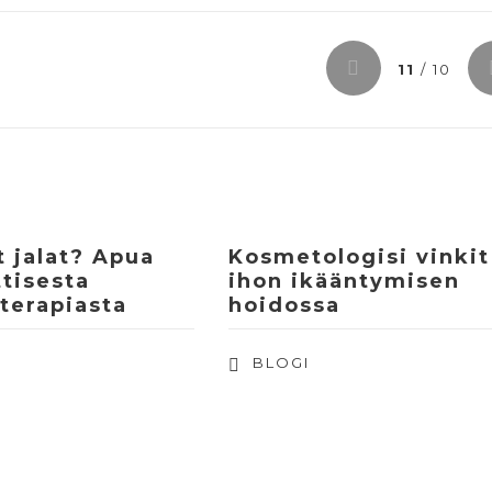
11
/ 10
 jalat? Apua
Kosmetologisi vinkit
tisesta
ihon ikääntymisen
terapiasta
hoidossa
BLOGI